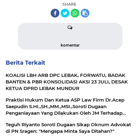
SHARE
komentar
Berita Terkait
KOALISI LBH ARB DPC LEBAK, FORWATU, BADAK
BANTEN & PBR KONSOLIDASI AKSI 23 JULI, DESAK
KETUA DPRD LEBAK MUNDUR
Praktisi Hukum Dan Ketua ASP Law Firm Dr.Acep
Saepudin S.HI.,SH.,MM.,MSI.,Soroti Dugaan
Penganiayaan Yang Dilakukan Oleh JM Terhadap
Muhamad Rapiudin (Aled ) Terduga Pelaku Yang
Teguh Riyanto Soroti Dugaan Sikap Oknum Advokat
Belum Ditetapkan Tersangka Oleh Satreskrim Polsek
di PN Sragen: "Mengapa Minta Saya Ditahan?"
Panggarangan