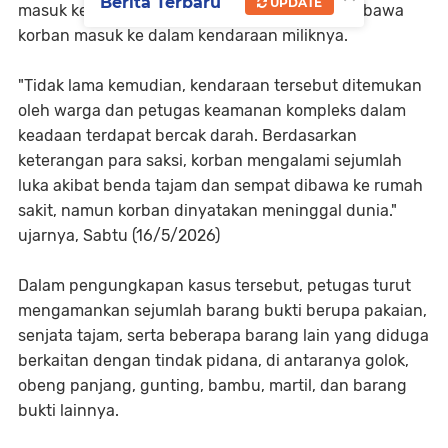
Berita Terbaru
UPDATE
masuk ke rumah korban dan selanjutnya membawa
korban masuk ke dalam kendaraan miliknya.
"‎Tidak lama kemudian, kendaraan tersebut ditemukan
oleh warga dan petugas keamanan kompleks dalam
keadaan terdapat bercak darah. Berdasarkan
keterangan para saksi, korban mengalami sejumlah
luka akibat benda tajam dan sempat dibawa ke rumah
sakit, namun korban dinyatakan meninggal dunia."
ujarnya, Sabtu (16/5/2026)
‎Dalam pengungkapan kasus tersebut, petugas turut
mengamankan sejumlah barang bukti berupa pakaian,
senjata tajam, serta beberapa barang lain yang diduga
berkaitan dengan tindak pidana, di antaranya golok,
obeng panjang, gunting, bambu, martil, dan barang
bukti lainnya.