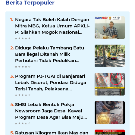
Berita Terpopuler
Negara Tak Boleh Kalah Dengan
Mitra MBG, Ketua Umum APKLI-
P: Silahkan Mogok Nasional
Ganti Kantin Sekolah
Diduga Pelaku Tambang Batu
Bara llegal Ditanah Milik
Perhutani Tidak Pedulikan
Dampak Lingkungan
Program P3-TGAI di Banjarsari
Lebak Disorot, Pondasi Diduga
Terisi Tanah, Pelaksana
Terancam Sanksi Berat Hingga
Pidana
SMSI Lebak Bentuk Pokja
Newsroom Jaga Desa, Kawal
Program Desa Agar Bisa Maju
dan Mandiri
Ratusan Kilogram Ikan Mas dan