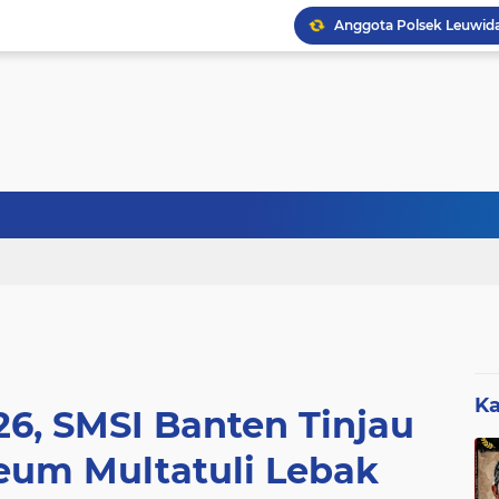
Sebanyak 27 Dapur MBG
Ka
6, SMSI Banten Tinjau
eum Multatuli Lebak