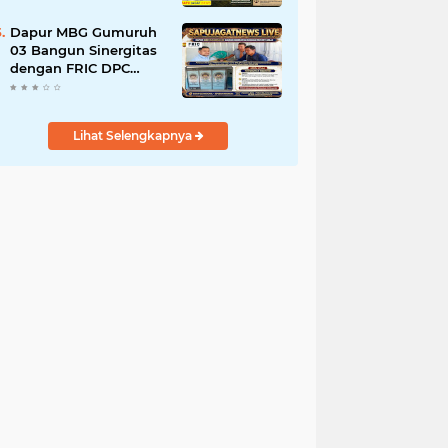
Tanah Ulayat Demi
Jabatan
Dapur MBG Gumuruh
03 Bangun Sinergitas
dengan FRIC DPC
Kabupaten Lebak,
Komitmen Jalankan
SOP BGN Pusat
Lihat Selengkapnya