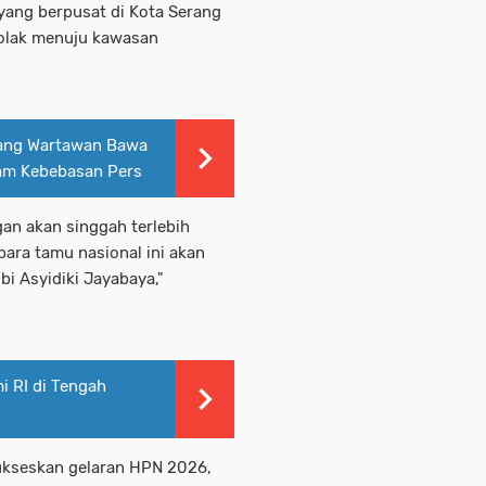
 yang berpusat di Kota Serang
tolak menuju kawasan
arang Wartawan Bawa
cam Kebebasan Pers
an akan singgah terlebih
para tamu nasional ini akan
i Asyidiki Jayabaya,"
 RI di Tengah
yukseskan gelaran HPN 2026,