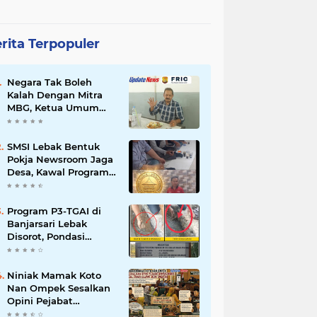
rita Terpopuler
Negara Tak Boleh
Kalah Dengan Mitra
MBG, Ketua Umum
APKLI-P: Silahkan
Mogok Nasional Ganti
Kantin Sekolah
SMSI Lebak Bentuk
Pokja Newsroom Jaga
Desa, Kawal Program
Desa Agar Bisa Maju
dan Mandiri
Program P3-TGAI di
Banjarsari Lebak
Disorot, Pondasi
Diduga Terisi Tanah,
Pelaksana Terancam
Sanksi Berat Hingga
Niniak Mamak Koto
Pidana
Nan Ompek Sesalkan
Opini Pejabat
Payakumbuh Soal