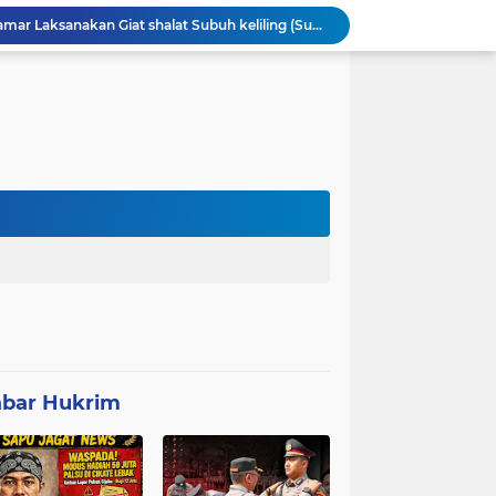
Anggota Polsek Leuwidamar Laksanakan Giat shalat Subuh keliling (Subling) Di Desa Lebakparahiang
Patroli Malam dan Pengamanan Voli, Koramil Bulukerto Jaga Kondusivitas Wilayah
Kapolda Banten Hadiri Ground Breaking Pembangunan Gedung Kantor DPD RI di Ibu Kota Provinsi Banten
ORMAS GAIB 212 DPC LEBAK AKSI DAMAI TUNTUT AUDIT ANGGARAN DAN EVALUASI 50 ANGGOTA DPRD
Mitra Usaha Bina Bangsa Pasar Keong #002 Geram Terhadap Aslap dan Kepala SPPG, BGN Terapkan Zero Tolerance - Terancam Dipecat!
Progres 10 Hari, Pemeliharaan Jaringan Irigasi Tersier di Desa Gumuruh Cileles Berjalan Lancar Sesuai SOP
Program P3-TGAI di Banjarsari Lebak Disorot, Pondasi Diduga Terisi Tanah, Pelaksana Terancam Sanksi Berat Hingga Pidana
Satgas TMMD Berpacu dengan Waktu, Semangat Gotong Royong Wujudkan Jalan Impian Warga Desa Bercak
Polemik UHC di PKM Pemandegan Lebak Terjawab: Ini Beda UHC dan Kapitasi Serta Aturan Status Aktif Versi BPJS
 di Banten Masih di-Suspend BGN
bar Hukrim