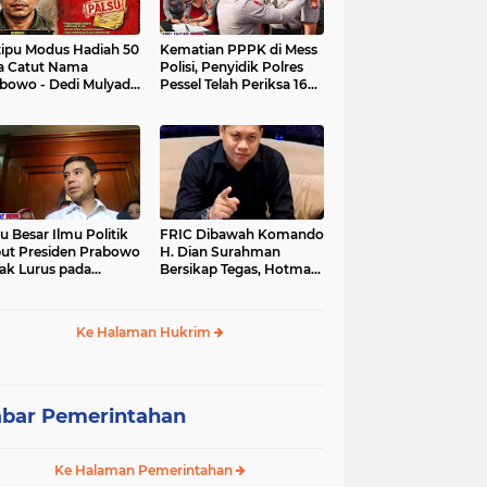
tipu Modus Hadiah 50
Kematian PPPK di Mess
a Catut Nama
Polisi, Penyidik Polres
bowo - Dedi Mulyadi,
Pessel Telah Periksa 16
utri di Lebak Rinu
Saksi.
ate Lebak Rugi Rp 12
a Lebih
u Besar Ilmu Politik
FRIC Dibawah Komando
ut Presiden Prabowo
H. Dian Surahman
ak Lurus pada
Bersikap Tegas, Hotman
stitusi, Tidak Ada
Paris Disomasi atas
ng untuk Intervensi
Pernyataan yang
kum
Dipersoalkan
Ke Halaman Hukrim
Merendahkan Wartawan
bar Pemerintahan
Ke Halaman Pemerintahan