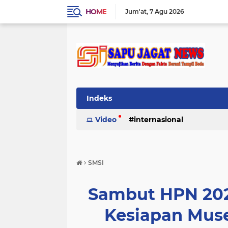
HOME
Jum'at
7 Agu 2026
Indeks
Video
internasional
›
SMSI
Sambut HPN 202
Kesiapan Mus