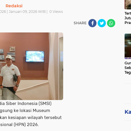
Redaksi
026 | Januari 09, 2026 WIB |
0
Views
Ter
Jut
Pra
SHARE
Pas
Cik
Jut
Gur
Seb
Teg
Kon
Rua
Hu
ia Siber Indonesia (SMSI)
ngsung ke lokasi Museum
Ka
kan kesiapan wilayah tersebut
sional (HPN) 2026.