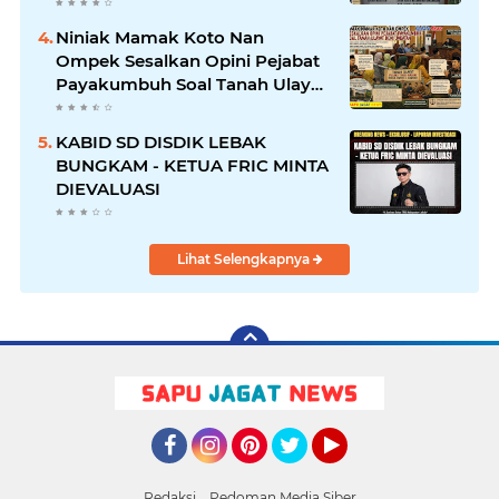
Terancam Sanksi Berat Hingga
Pidana
Niniak Mamak Koto Nan
Ompek Sesalkan Opini Pejabat
Payakumbuh Soal Tanah Ulayat
Demi Jabatan
KABID SD DISDIK LEBAK
BUNGKAM - KETUA FRIC MINTA
DIEVALUASI
Lihat Selengkapnya
Facebook
Instagram
Pinterest
Twitter
YouTube
Redaksi
Pedoman Media Siber