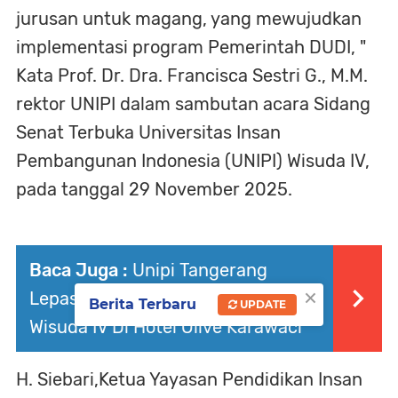
jurusan untuk magang, yang mewujudkan
implementasi program Pemerintah DUDI, "
Kata Prof. Dr. Dra. Francisca Sestri G., M.M.
rektor UNIPI dalam sambutan acara Sidang
Senat Terbuka Universitas Insan
Pembangunan Indonesia (UNIPI) Wisuda IV,
pada tanggal 29 November 2025.
Baca Juga :
Unipi Tangerang
×
Lepas 588 Lulusan Pada Acara
Berita Terbaru
UPDATE
Wisuda IV Di Hotel Olive Karawaci
H. Siebari,Ketua Yayasan Pendidikan Insan