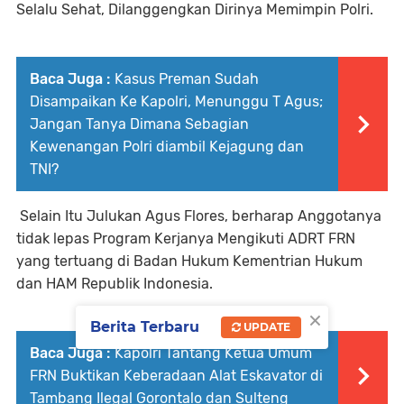
Selalu Sehat, Dilanggengkan Dirinya Memimpin Polri.
Baca Juga :
Kasus Preman Sudah
Disampaikan Ke Kapolri, Menunggu T Agus;
Jangan Tanya Dimana Sebagian
Kewenangan Polri diambil Kejagung dan
TNI?
Selain Itu Julukan Agus Flores, berharap Anggotanya
tidak lepas Program Kerjanya Mengikuti ADRT FRN
yang tertuang di Badan Hukum Kementrian Hukum
dan HAM Republik Indonesia.
×
Berita Terbaru
UPDATE
Baca Juga :
Kapolri Tantang Ketua Umum
FRN Buktikan Keberadaan Alat Eskavator di
Tambang Ilegal Gorontalo dan Sulteng