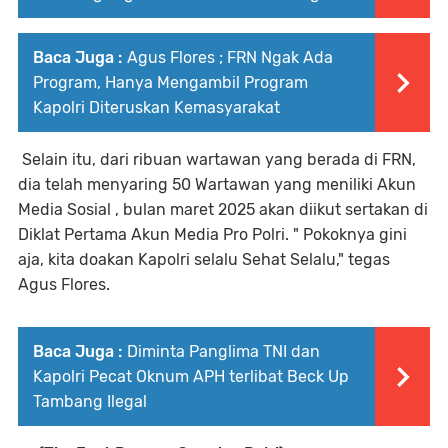
Baca Juga :
Agus Flores ; FRN Ngak Ada
Program, Hanya Mengambil Program
Kapolri Diteruskan Kemasyarakat
Selain itu, dari ribuan wartawan yang berada di FRN,
dia telah menyaring 50 Wartawan yang meniliki Akun
Media Sosial , bulan maret 2025 akan diikut sertakan di
Diklat Pertama Akun Media Pro Polri. " Pokoknya gini
aja, kita doakan Kapolri selalu Sehat Selalu," tegas
Agus Flores.
Baca Juga :
Diminta Panglima TNI dan
Kapolri Pecat Oknum APH terlibat Beck Up
Tambang Ilegal