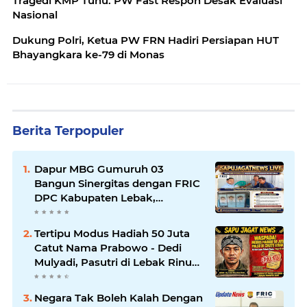
Tragedi KMP Tunu: PW Fast Respon Desak Evaluasi
Nasional
Dukung Polri, Ketua PW FRN Hadiri Persiapan HUT
Bhayangkara ke-79 di Monas
Berita Terpopuler
Dapur MBG Gumuruh 03
Bangun Sinergitas dengan FRIC
DPC Kabupaten Lebak,
Komitmen Jalankan SOP BGN
Pusat
Tertipu Modus Hadiah 50 Juta
Catut Nama Prabowo - Dedi
Mulyadi, Pasutri di Lebak Rinu
Cikate Lebak Rugi Rp 12 Juta
Lebih
Negara Tak Boleh Kalah Dengan