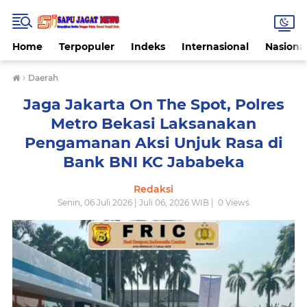
Home
Terpopuler
Indeks
Internasional
Nasiona
›
Daerah
Jaga Jakarta On The Spot, Polres
Metro Bekasi Laksanakan
Pengamanan Aksi Unjuk Rasa di
Bank BNI KC Jababeka
Redaksi
Senin, 06 Juli 2026 | Juli 06, 2026 WIB |
0
Views