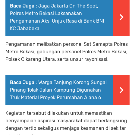
Baca Juga :
Jaga Jakarta On The Spot,
Polres Metro Bekasi Laksanakan
Pengamanan Aksi Unjuk Rasa di Bank BNI
KC Jababeka
Pengamanan melibatkan personel Sat Samapta Polres
Metro Bekasi, gabungan personel Polres Metro Bekasi,
Polsek Cikarang Utara, serta unsur rayonisasi.
Baca Juga :
Warga Tanjung Korong Sungai
Pinang Tolak Jalan Kampung Digunakan
Truk Material Proyek Perumahan Alana 6
Kegiatan tersebut dilakukan untuk memastikan
penyampaian aspirasi masyarakat dapat berlangsung
dengan tertib sekaligus menjaga keamanan di sekitar