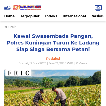
Home
Terpopuler
Indeks
Internasional
Nasiona
›
Polri
Kawal Swasembada Pangan,
Polres Kuningan Turun Ke Ladang
Siap Siaga Bersama Petani
Redaksi
Jumat, 12 Juni 2026 | Juni 12, 2026 WIB |
0
Views