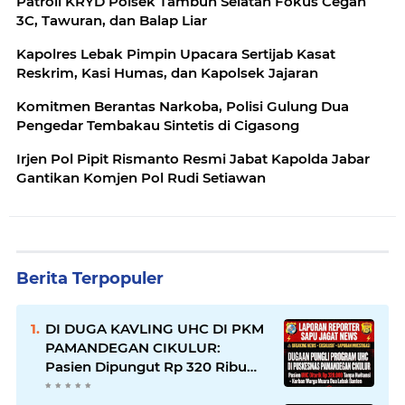
Patroli KRYD Polsek Tambun Selatan Fokus Cegah
3C, Tawuran, dan Balap Liar
Kapolres Lebak Pimpin Upacara Sertijab Kasat
Reskrim, Kasi Humas, dan Kapolsek Jajaran
Komitmen Berantas Narkoba, Polisi Gulung Dua
Pengedar Tembakau Sintetis di Cigasong
Irjen Pol Pipit Rismanto Resmi Jabat Kapolda Jabar
Gantikan Komjen Pol Rudi Setiawan
Berita Terpopuler
DI DUGA KAVLING UHC DI PKM
PAMANDEGAN CIKULUR:
Pasien Dipungut Rp 320 Ribu
Sehari Meski Diuruskan UHC,
Kapus Berkilah Aturan BPJS,