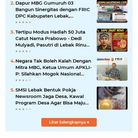
Dapur MBG Gumuruh 03
Warga: Mana Kwitansinya?
Bangun Sinergitas dengan FRIC
DPC Kabupaten Lebak,
Komitmen Jalankan SOP BGN
Pusat
Tertipu Modus Hadiah 50 Juta
Catut Nama Prabowo - Dedi
Mulyadi, Pasutri di Lebak Rinu
Cikate Lebak Rugi Rp 12 Juta
Lebih
Negara Tak Boleh Kalah Dengan
Mitra MBG, Ketua Umum APKLI-
P: Silahkan Mogok Nasional
Ganti Kantin Sekolah
SMSI Lebak Bentuk Pokja
Newsroom Jaga Desa, Kawal
Program Desa Agar Bisa Maju
dan Mandiri
Lihat Selengkapnya