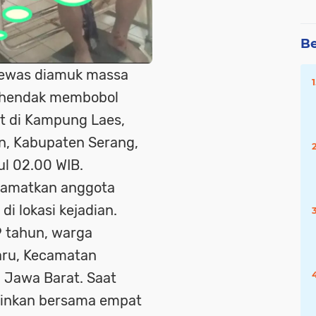
Be
 tewas diamuk massa
a hendak membobol
t di Kampung Laes,
n, Kabupaten Serang,
ul 02.00 WIB.
elamatkan anggota
di lokasi kejadian.
39 tahun, warga
ru, Kecamatan
 Jawa Barat. Saat
lainkan bersama empat