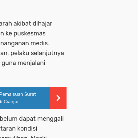
rah akibat dihajar
an ke puskesmas
enanganan medis.
n, pelaku selanjutnya
 guna menjalani
 Pemalsuan Surat
i Cianjur
 belum dapat menggali
taran kondisi