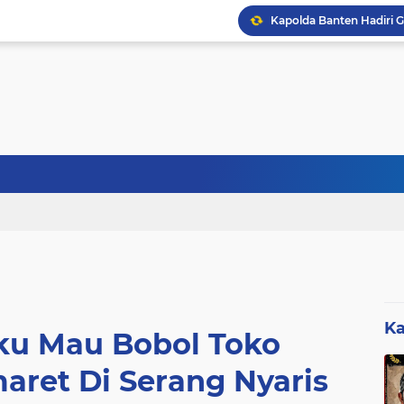
Sebanyak 27 Dapur MBG
Ka
ku Mau Bobol Toko
aret Di Serang Nyaris