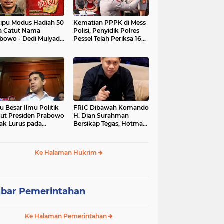
tipu Modus Hadiah 50
Kematian PPPK di Mess
a Catut Nama
Polisi, Penyidik Polres
bowo - Dedi Mulyadi,
Pessel Telah Periksa 16
utri di Lebak Rinu
Saksi.
ate Lebak Rugi Rp 12
a Lebih
u Besar Ilmu Politik
FRIC Dibawah Komando
ut Presiden Prabowo
H. Dian Surahman
ak Lurus pada
Bersikap Tegas, Hotman
stitusi, Tidak Ada
Paris Disomasi atas
ng untuk Intervensi
Pernyataan yang
kum
Dipersoalkan
Ke Halaman Hukrim
Merendahkan Wartawan
bar Pemerintahan
Ke Halaman Pemerintahan