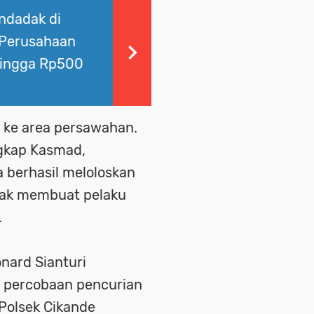
ndadak di
 Perusahaan
Hingga Rp500
a ke area persawahan.
gkap Kasmad,
 berhasil meloloskan
cak membuat pelaku
.
nard Sianturi
 percobaan pencurian
Polsek Cikande