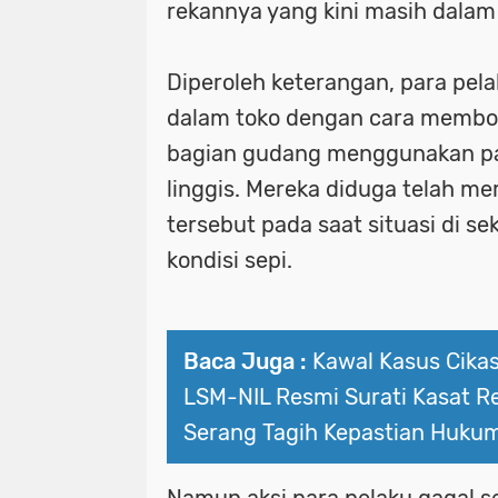
rekannya yang kini masih dalam
Diperoleh keterangan, para pel
dalam toko dengan cara membo
bagian gudang menggunakan pa
linggis. Mereka diduga telah m
tersebut pada saat situasi di sek
kondisi sepi.
Baca Juga :
Kawal Kasus Cika
LSM-NIL Resmi Surati Kasat R
Serang Tagih Kepastian Huku
Namun aksi para pelaku gagal s