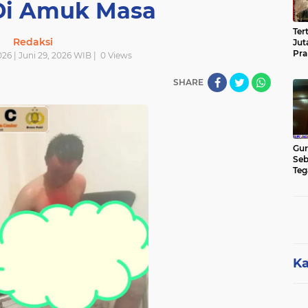
Di Amuk Masa
Ter
Redaksi
Jut
Pra
026 | Juni 29, 2026 WIB |
0
Views
Pas
Cik
SHARE
Jut
Gur
Seb
Teg
Kon
Rua
Hu
Ka