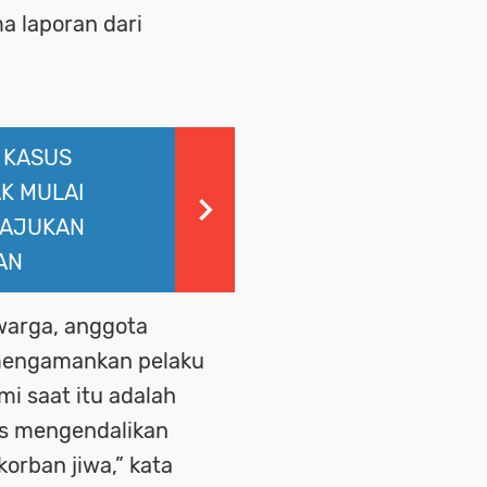
a laporan dari
 KASUS
K MULAI
 AJUKAN
AN
warga, anggota
 mengamankan pelaku
mi saat itu adalah
us mengendalikan
korban jiwa,” kata