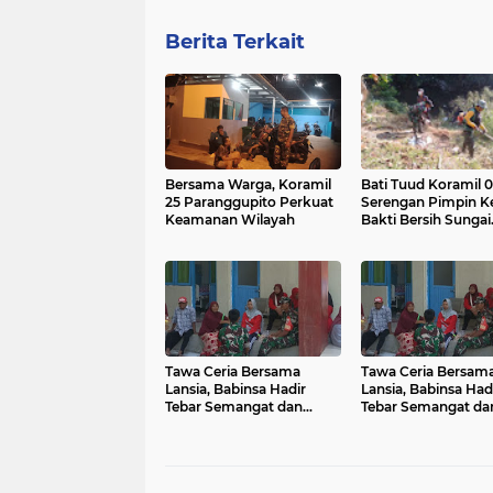
Berita Terkait
Bersama Warga, Koramil
Bati Tuud Koramil 
25 Paranggupito Perkuat
Serengan Pimpin Ke
Keamanan Wilayah
Bakti Bersih Sungai
Premulung Joyota
Tawa Ceria Bersama
Tawa Ceria Bersam
Lansia, Babinsa Hadir
Lansia, Babinsa Had
Tebar Semangat dan
Tebar Semangat da
Kepedulian di Tengah
Kepedulian di Teng
Masyarakat
Masyarakat