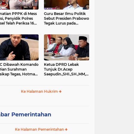
atian PPPK di Mess
Guru Besar Ilmu Politik
isi, Penyidik Polres
Sebut Presiden Prabowo
sel Telah Periksa 16
Tegak Lurus pada
si.
Konstitusi, Tidak Ada
Ruang untuk Intervensi
Hukum
IC Dibawah Komando
Ketua DPRD Lebak
Dian Surahman
Tunjuk Dr.Acep
sikap Tegas, Hotman
Saepudin.,SHI.,SH.,MM,MSi.,Sebagai
is Disomasi atas
Kuasa Hukum Dirinya
nyataan yang
Atas Dugaan
ersoalkan
Pengeroyokan
Ke Halaman Hukrim
rendahkan Wartawan
bar Pemerintahan
Ke Halaman Pemerintahan