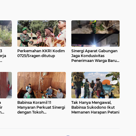
03
Perkemahan KKRI Kodim
Sinergi Aparat Gabungan
rja
0725/Sragen ditutup
Jaga Kondusivitas
Penerimaan Warga Baru
kan
PSHT di Purwantoro
a
Babinsa Koramil 11
Tak Hanya Mengawal,
ir
Manyaran Perkuat Sinergi
Babinsa Sukodono Ikut
n
dengan Tokoh
Memanen Harapan Petani
ah
Masyarakat