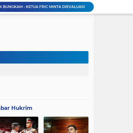
K BUNGKAM - KETUA FRIC MINTA DIEVALUASI
Negara Tak Boleh Kalah Dengan Mitra MBG, Ketua Umum APKLI-P: Silahkan Mogok Nasional Ganti Kantin Sekolah
DI DUGA KAVLING UHC DI PKM PAMANDEGAN CIKULUR: Pasien Dipungut Rp 320 Ribu Sehari Meski Diuruskan UHC, Kapus Berkilah Aturan BPJS, Warga: Mana Kwitansinya?
SMSI Lebak Bentuk Pokja Newsroom Jaga Desa, Kawal Program Desa Agar Bisa Maju dan Mandiri
 di Banten Masih di-Suspend BGN
Patroli Malam dan Pengamanan Voli, Koramil Bulukerto Jaga Kondusivitas Wilayah
Kapolda Banten Hadiri Ground Breaking Pembangunan Gedung Kantor DPD RI di Ibu Kota Provinsi Banten
ORMAS GAIB 212 DPC LEBAK AKSI DAMAI TUNTUT AUDIT ANGGARAN DAN EVALUASI 50 ANGGOTA DPRD
Proyek Konektivitas Jalan Cikeusik - Simpang Cijaku Akses SMK N 2 Malingping Dimulai, DPUPR Diminta Optimal
Polda Banten Tekankan Pentingnya Peran Perempuan dalam Pembangunan Bangsa
bar Hukrim