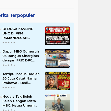
rita Terpopuler
DI DUGA KAVLING
UHC DI PKM
PAMANDEGAN
CIKULUR: Pasien
Dipungut Rp 320 Ribu
Sehari Meski
Dapur MBG Gumuruh
Diuruskan UHC, Kapus
03 Bangun Sinergitas
Berkilah Aturan BPJS,
dengan FRIC DPC
Warga: Mana
Kabupaten Lebak,
Kwitansinya?
Komitmen Jalankan
SOP BGN Pusat
Tertipu Modus Hadiah
50 Juta Catut Nama
Prabowo - Dedi
Mulyadi, Pasutri di
Lebak Rinu Cikate
Lebak Rugi Rp 12 Juta
Negara Tak Boleh
Lebih
Kalah Dengan Mitra
MBG, Ketua Umum
APKLI-P: Silahkan