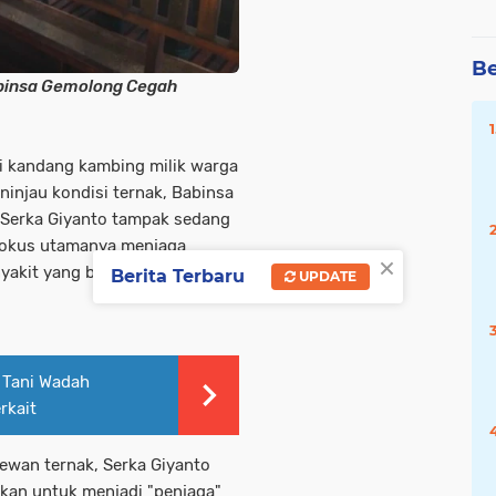
Be
abinsa Gemolong Cegah
i kandang kambing milik warga
ninjau kondisi ternak, Babinsa
Serka Giyanto tampak sedang
Fokus utamanya menjaga
×
yakit yang bisa datang kapan
Berita Terbaru
UPDATE
 Tani Wadah
rkait
hewan ternak, Serka Giyanto
kan untuk menjadi "penjaga"