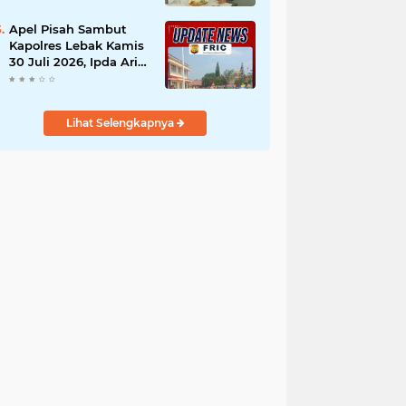
Mogok Nasional Ganti
Kantin Sekolah
Apel Pisah Sambut
Kapolres Lebak Kamis
30 Juli 2026, Ipda Aris
Pimpin Upacara -
Ibunda Kapolres Baru
Turut Hadir
Lihat Selengkapnya