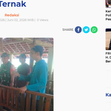
Ternak
Kem
Redaksi
Pol
Pes
2026 | Juni 02, 2026 WIB |
0
Views
Sak
SHARE
FR
H. 
Ber
Par
Per
Dip
Me
Ka