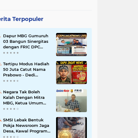
rita Terpopuler
Dapur MBG Gumuruh
03 Bangun Sinergitas
dengan FRIC DPC
Kabupaten Lebak,
Komitmen Jalankan
SOP BGN Pusat
Tertipu Modus Hadiah
50 Juta Catut Nama
Prabowo - Dedi
Mulyadi, Pasutri di
Lebak Rinu Cikate
Lebak Rugi Rp 12 Juta
Negara Tak Boleh
Lebih
Kalah Dengan Mitra
MBG, Ketua Umum
APKLI-P: Silahkan
Mogok Nasional Ganti
Kantin Sekolah
SMSI Lebak Bentuk
Pokja Newsroom Jaga
Desa, Kawal Program
Desa Agar Bisa Maju