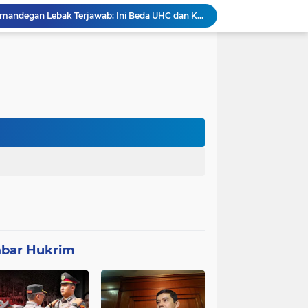
Polemik UHC di PKM Pemandegan Lebak Terjawab: Ini Beda UHC dan Kapitasi Serta Aturan Status Aktif Versi BPJS
 di Banten Masih di-Suspend BGN
Anggota Polsek Leuwidamar Laksanakan Giat shalat Subuh keliling (Subling) Di Desa Lebakparahiang
Patroli Malam dan Pengamanan Voli, Koramil Bulukerto Jaga Kondusivitas Wilayah
Kapolda Banten Hadiri Ground Breaking Pembangunan Gedung Kantor DPD RI di Ibu Kota Provinsi Banten
ORMAS GAIB 212 DPC LEBAK AKSI DAMAI TUNTUT AUDIT ANGGARAN DAN EVALUASI 50 ANGGOTA DPRD
Proyek Konektivitas Jalan Cikeusik - Simpang Cijaku Akses SMK N 2 Malingping Dimulai, DPUPR Diminta Optimal
Polda Banten Tekankan Pentingnya Peran Perempuan dalam Pembangunan Bangsa
K BUNGKAM - KETUA FRIC MINTA DIEVALUASI
bar Hukrim