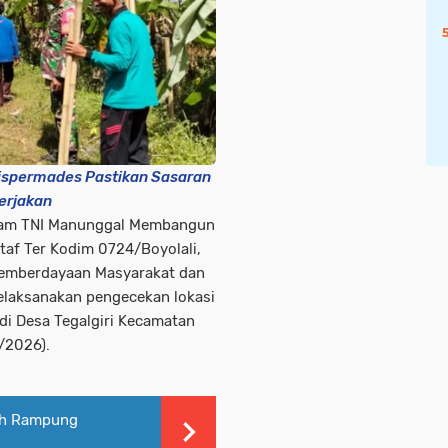
Dispermades Pastikan Sasaran
erjakan
gram TNI Manunggal Membangun
af Ter Kodim 0724/Boyolali,
Pemberdayaan Masyarakat dan
elaksanakan pengecekan lokasi
di Desa Tegalgiri Kecamatan
/2026).
lah Rampung