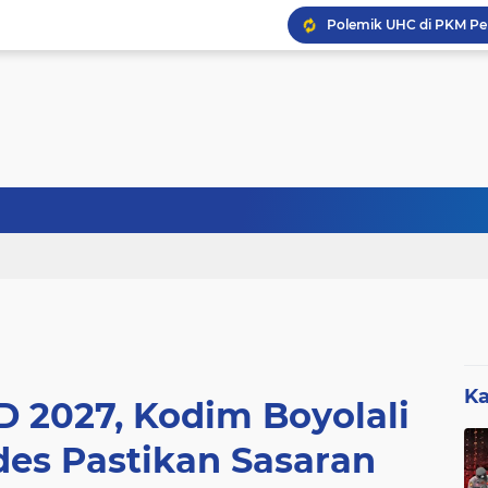
Sebanyak 27 Dapur MBG
KABID SD DISDIK LEBA
Ka
 2027, Kodim Boyolali
es Pastikan Sasaran