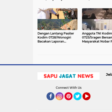
Bersama Rakyat Perkuat
Kondusivitas Wilay
Akses Jalan Desa
Tetap Terjaga
Dengan Lantang Pasiter
Anggota TNI Kodi
Kodim 0728/Wonogiri
0725/Sragen Bersa
Bacakan Laporan
Masyarakat Nobar P
Pelaksanaan TMMD
Dunia di 13 titik Kor
Sengkuyung Tahap III
dari jajaran kodim
2026
0725/Sragen
Jel
Connect With Us
Facebook
Instagram
Pinterest
Twitter
YouTube