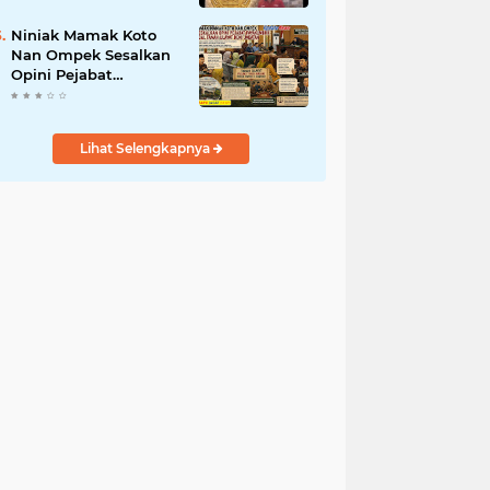
dan Mandiri
Niniak Mamak Koto
Nan Ompek Sesalkan
Opini Pejabat
Payakumbuh Soal
Tanah Ulayat Demi
Jabatan
Lihat Selengkapnya