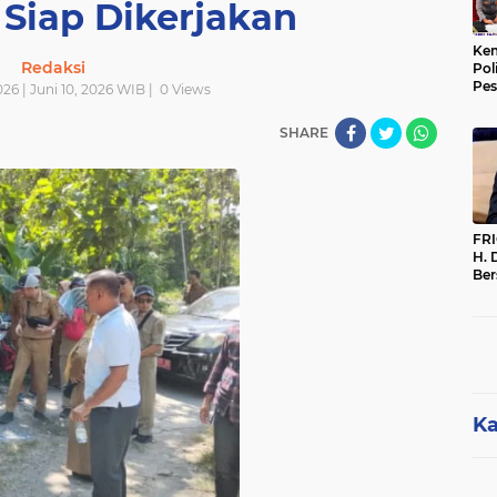
 Siap Dikerjakan
Kem
Redaksi
Pol
Pes
026 | Juni 10, 2026 WIB |
0
Views
Sak
SHARE
FR
H. 
Ber
Par
Per
Dip
Me
Ka