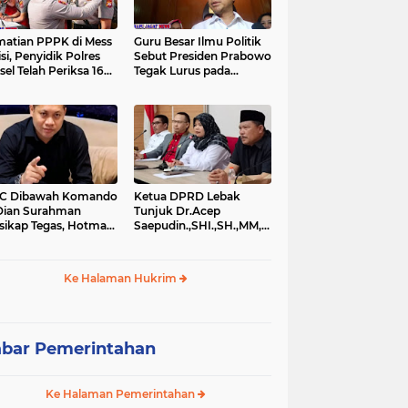
atian PPPK di Mess
Guru Besar Ilmu Politik
isi, Penyidik Polres
Sebut Presiden Prabowo
sel Telah Periksa 16
Tegak Lurus pada
si.
Konstitusi, Tidak Ada
Ruang untuk Intervensi
Hukum
IC Dibawah Komando
Ketua DPRD Lebak
Dian Surahman
Tunjuk Dr.Acep
sikap Tegas, Hotman
Saepudin.,SHI.,SH.,MM,MSi.,Sebagai
is Disomasi atas
Kuasa Hukum Dirinya
nyataan yang
Atas Dugaan
ersoalkan
Pengeroyokan
Ke Halaman Hukrim
rendahkan Wartawan
bar Pemerintahan
Ke Halaman Pemerintahan