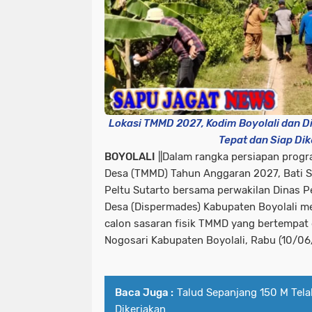
Lokasi TMMD 2027, Kodim Boyolali dan 
Tepat dan Siap Dik
BOYOLALI
||Dalam rangka persiapan pro
Desa (TMMD) Tahun Anggaran 2027, Bati St
Peltu Sutarto bersama perwakilan Dinas 
Desa (Dispermades) Kabupaten Boyolali m
calon sasaran fisik TMMD yang bertempat 
Nogosari Kabupaten Boyolali, Rabu (10/06
Baca Juga :
Talud Sepanjang 150 M Te
Dikerjakan