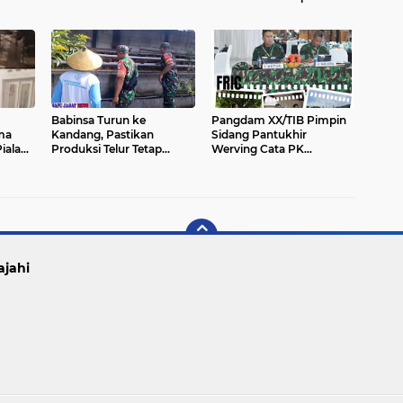
ah
Perkuat Kemanunggalan
Siswa Baru SMAN 1
TNI dan Rakyat
Boyolali
m
Babinsa Turun ke
Pangdam XX/TIB Pimpin
ma
Kandang, Pastikan
Sidang Pantukhir
iala
Produksi Telur Tetap
Werving Cata PK
amil
Stabil
Gelombang II TA 2026 di
Secata B Padang Panjang
ajahi