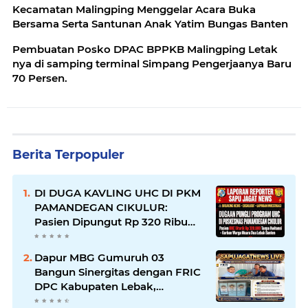
Kecamatan Malingping Menggelar Acara Buka
Bersama Serta Santunan Anak Yatim Bungas Banten
Pembuatan Posko DPAC BPPKB Malingping Letak
nya di samping terminal Simpang Pengerjaanya Baru
70 Persen.
Berita Terpopuler
DI DUGA KAVLING UHC DI PKM
PAMANDEGAN CIKULUR:
Pasien Dipungut Rp 320 Ribu
Sehari Meski Diuruskan UHC,
Kapus Berkilah Aturan BPJS,
Dapur MBG Gumuruh 03
Warga: Mana Kwitansinya?
Bangun Sinergitas dengan FRIC
DPC Kabupaten Lebak,
Komitmen Jalankan SOP BGN