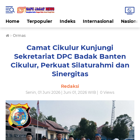
Home
Terpopuler
Indeks
Internasional
Nasiona
›
Ormas
Camat Cikulur Kunjungi
Sekretariat DPC Badak Banten
Cikulur, Perkuat Silaturahmi dan
Sinergitas
Redaksi
Senin, 01 Juni 2026 | Juni 01, 2026 WIB |
0
Views