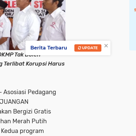
×
Berita Terbaru
UPDATE
KMP Tak Boleh
g Terlibat Korupsi Harus
- Asosiasi Pedagang
PERJUANGAN
an Bergizi Gratis
ahan Merah Putih
. Kedua program