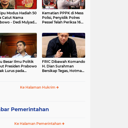
tipu Modus Hadiah 50
Kematian PPPK di Mess
a Catut Nama
Polisi, Penyidik Polres
bowo - Dedi Mulyadi,
Pessel Telah Periksa 16
utri di Lebak Rinu
Saksi.
ate Lebak Rugi Rp 12
a Lebih
u Besar Ilmu Politik
FRIC Dibawah Komando
ut Presiden Prabowo
H. Dian Surahman
ak Lurus pada
Bersikap Tegas, Hotman
stitusi, Tidak Ada
Paris Disomasi atas
ng untuk Intervensi
Pernyataan yang
kum
Dipersoalkan
Ke Halaman Hukrim
Merendahkan Wartawan
bar Pemerintahan
Ke Halaman Pemerintahan