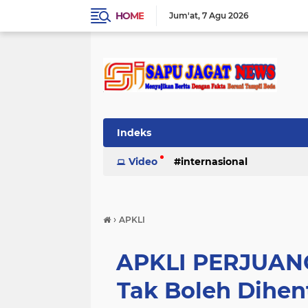
HOME
Jum'at
7 Agu 2026
Indeks
Video
internasional
›
APKLI
APKLI PERJUAN
Tak Boleh Dihent