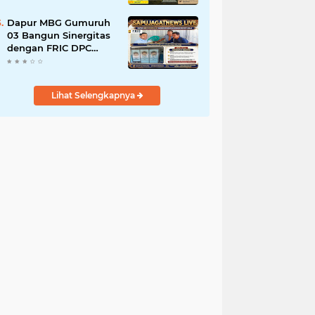
Tanah Ulayat Demi
Jabatan
Dapur MBG Gumuruh
03 Bangun Sinergitas
dengan FRIC DPC
Kabupaten Lebak,
Komitmen Jalankan
SOP BGN Pusat
Lihat Selengkapnya