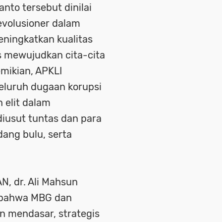
nto tersebut dinilai
evolusioner dalam
ningkatkan kualitas
s mewujudkan cita-cita
mikian, APKLI
luruh dugaan korupsi
 elit dalam
iusut tuntas dan para
ang bulu, serta
 dr. Ali Mahsun
 bahwa MBG dan
 mendasar, strategis