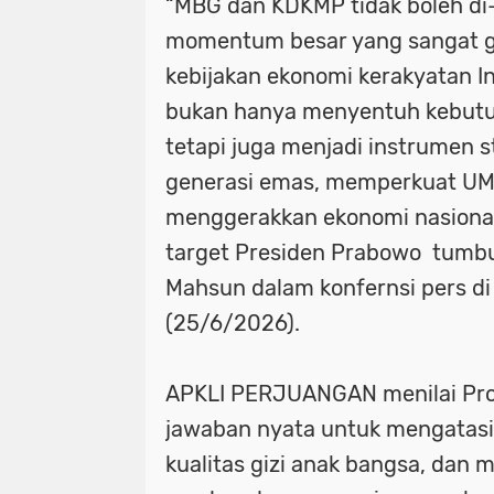
“MBG dan KDKMP tidak boleh di-s
momentum besar yang sangat g
kebijakan ekonomi kerakyatan In
bukan hanya menyentuh kebutuh
tetapi juga menjadi instrumen
generasi emas, memperkuat UM
menggerakkan ekonomi nasiona
target Presiden Prabowo tumbuh 
Mahsun dalam konfernsi pers di
(25/6/2026).
APKLI PERJUANGAN menilai P
jawaban nyata untuk mengatasi
kualitas gizi anak bangsa, dan 