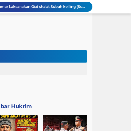
Anggota Polsek Leuwidamar Laksanakan Giat shalat Subuh keliling (Subling) Di Desa Lebakparahiang
Patroli Malam dan Pengamanan Voli, Koramil Bulukerto Jaga Kondusivitas Wilayah
Kapolda Banten Hadiri Ground Breaking Pembangunan Gedung Kantor DPD RI di Ibu Kota Provinsi Banten
ORMAS GAIB 212 DPC LEBAK AKSI DAMAI TUNTUT AUDIT ANGGARAN DAN EVALUASI 50 ANGGOTA DPRD
Mitra Usaha Bina Bangsa Pasar Keong #002 Geram Terhadap Aslap dan Kepala SPPG, BGN Terapkan Zero Tolerance - Terancam Dipecat!
Progres 10 Hari, Pemeliharaan Jaringan Irigasi Tersier di Desa Gumuruh Cileles Berjalan Lancar Sesuai SOP
Program P3-TGAI di Banjarsari Lebak Disorot, Pondasi Diduga Terisi Tanah, Pelaksana Terancam Sanksi Berat Hingga Pidana
Satgas TMMD Berpacu dengan Waktu, Semangat Gotong Royong Wujudkan Jalan Impian Warga Desa Bercak
Polemik UHC di PKM Pemandegan Lebak Terjawab: Ini Beda UHC dan Kapitasi Serta Aturan Status Aktif Versi BPJS
 di Banten Masih di-Suspend BGN
bar Hukrim