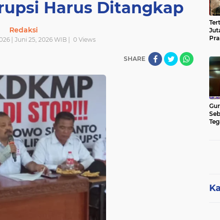
orupsi Harus Ditangkap
Ter
Redaksi
Jut
Pra
026 | Juni 25, 2026 WIB |
0
Views
Pas
Cik
SHARE
Jut
Gur
Seb
Teg
Kon
Rua
Hu
Ka