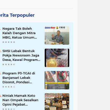
rita Terpopuler
Negara Tak Boleh
Kalah Dengan Mitra
MBG, Ketua Umum
APKLI-P: Silahkan
Mogok Nasional Ganti
Kantin Sekolah
SMSI Lebak Bentuk
Pokja Newsroom Jaga
Desa, Kawal Program
Desa Agar Bisa Maju
dan Mandiri
Program P3-TGAI di
Banjarsari Lebak
Disorot, Pondasi
Diduga Terisi Tanah,
Pelaksana Terancam
Sanksi Berat Hingga
Niniak Mamak Koto
Pidana
Nan Ompek Sesalkan
Opini Pejabat
Payakumbuh Soal