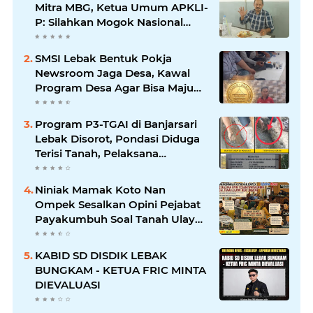
Mitra MBG, Ketua Umum APKLI-
P: Silahkan Mogok Nasional
Ganti Kantin Sekolah
SMSI Lebak Bentuk Pokja
Newsroom Jaga Desa, Kawal
Program Desa Agar Bisa Maju
dan Mandiri
Program P3-TGAI di Banjarsari
Lebak Disorot, Pondasi Diduga
Terisi Tanah, Pelaksana
Terancam Sanksi Berat Hingga
Pidana
Niniak Mamak Koto Nan
Ompek Sesalkan Opini Pejabat
Payakumbuh Soal Tanah Ulayat
Demi Jabatan
KABID SD DISDIK LEBAK
BUNGKAM - KETUA FRIC MINTA
DIEVALUASI