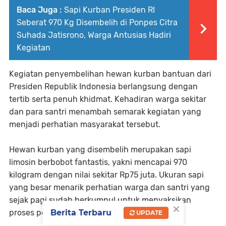
Baca Juga :
Sapi Kurban Presiden RI
Seberat 970 Kg Disembelih di Ponpes Citra
Suhada Jatisrono, Warga Antusias Hadiri
Kegiatan
Kegiatan penyembelihan hewan kurban bantuan dari
Presiden Republik Indonesia berlangsung dengan
tertib serta penuh khidmat. Kehadiran warga sekitar
dan para santri menambah semarak kegiatan yang
menjadi perhatian masyarakat tersebut.
Hewan kurban yang disembelih merupakan sapi
limosin berbobot fantastis, yakni mencapai 970
kilogram dengan nilai sekitar Rp75 juta. Ukuran sapi
yang besar menarik perhatian warga dan santri yang
sejak pagi sudah berkumpul untuk menyaksikan
×
Berita Terbaru
proses penyembelihan.
UPDATE