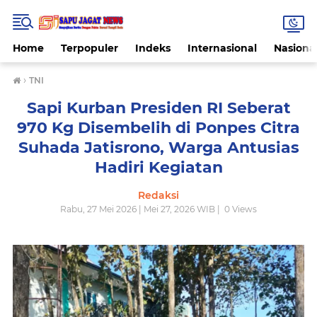
Home
Terpopuler
Indeks
Internasional
Nasiona
›
TNI
Sapi Kurban Presiden RI Seberat
970 Kg Disembelih di Ponpes Citra
Suhada Jatisrono, Warga Antusias
Hadiri Kegiatan
Redaksi
Rabu, 27 Mei 2026 | Mei 27, 2026 WIB |
0
Views