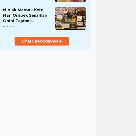
dan Mandiri
Niniak Mamak Koto
Nan Ompek Sesalkan
Opini Pejabat
Payakumbuh Soal
Tanah Ulayat Demi
Jabatan
Lihat Selengkapnya