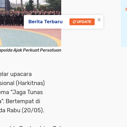
×
Berita Terbaru
UPDATE
apolda Ajak Perkuat Persatuan
elar upacara
ional (Harkitnas)
ema "Jaga Tunas
". Bertempat di
da Rabu (20/05).