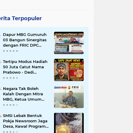
rita Terpopuler
Dapur MBG Gumuruh
03 Bangun Sinergitas
dengan FRIC DPC
Kabupaten Lebak,
Komitmen Jalankan
SOP BGN Pusat
Tertipu Modus Hadiah
50 Juta Catut Nama
Prabowo - Dedi
Mulyadi, Pasutri di
Lebak Rinu Cikate
Lebak Rugi Rp 12 Juta
Negara Tak Boleh
Lebih
Kalah Dengan Mitra
MBG, Ketua Umum
APKLI-P: Silahkan
Mogok Nasional Ganti
Kantin Sekolah
SMSI Lebak Bentuk
Pokja Newsroom Jaga
Desa, Kawal Program
Desa Agar Bisa Maju