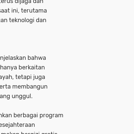
terus dijaga dan
aat ini, terutama
n teknologi dan
menjelaskan bahwa
 hanya berkaitan
yah, tetapi juga
 serta membangun
yang unggul.
ankan berbagai program
esejahteraan