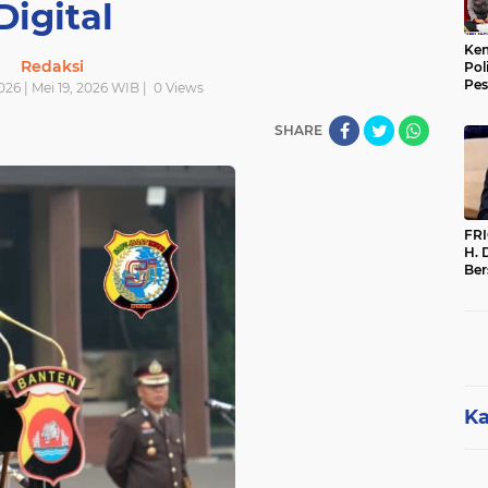
Digital
Kem
Redaksi
Pol
Pes
2026 | Mei 19, 2026 WIB |
0
Views
Sak
SHARE
FR
H. 
Ber
Par
Per
Dip
Me
Ka