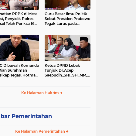
atian PPPK di Mess
Guru Besar Ilmu Politik
isi, Penyidik Polres
Sebut Presiden Prabowo
sel Telah Periksa 16
Tegak Lurus pada
si.
Konstitusi, Tidak Ada
Ruang untuk Intervensi
Hukum
IC Dibawah Komando
Ketua DPRD Lebak
Dian Surahman
Tunjuk Dr.Acep
sikap Tegas, Hotman
Saepudin.,SHI.,SH.,MM,MSi.,Sebagai
is Disomasi atas
Kuasa Hukum Dirinya
nyataan yang
Atas Dugaan
ersoalkan
Pengeroyokan
Ke Halaman Hukrim
rendahkan Wartawan
bar Pemerintahan
Ke Halaman Pemerintahan