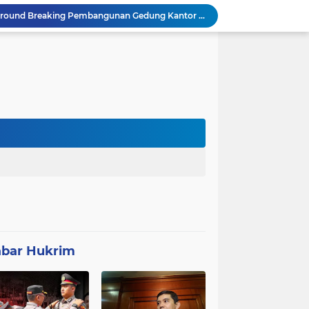
Kapolda Banten Hadiri Ground Breaking Pembangunan Gedung Kantor DPD RI di Ibu Kota Provinsi Banten
ORMAS GAIB 212 DPC LEBAK AKSI DAMAI TUNTUT AUDIT ANGGARAN DAN EVALUASI 50 ANGGOTA DPRD
Proyek Konektivitas Jalan Cikeusik - Simpang Cijaku Akses SMK N 2 Malingping Dimulai, DPUPR Diminta Optimal
Polda Banten Tekankan Pentingnya Peran Perempuan dalam Pembangunan Bangsa
AYIK FUAT FAUZI Aktivis Kab Lebak sekaligus sekjen ORMAS BADAK BANTEN menyoroti kinerja camat kecamatan cibadak yabg di nilai belum optimal dalam mejalan tugas kepemerintahan
Polemik UHC di PKM Pemandegan Lebak Terjawab: Ini Beda UHC dan Kapitasi Serta Aturan Status Aktif Versi BPJS
 di Banten Masih di-Suspend BGN
Anggota Polsek Leuwidamar Laksanakan Giat shalat Subuh keliling (Subling) Di Desa Lebakparahiang
Patroli Malam dan Pengamanan Voli, Koramil Bulukerto Jaga Kondusivitas Wilayah
bar Hukrim