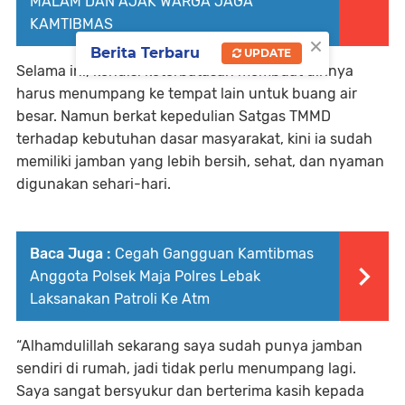
MALAM DAN AJAK WARGA JAGA
KAMTIBMAS
×
Berita Terbaru
UPDATE
Selama ini, kondisi keterbatasan membuat dirinya
harus menumpang ke tempat lain untuk buang air
besar. Namun berkat kepedulian Satgas TMMD
terhadap kebutuhan dasar masyarakat, kini ia sudah
memiliki jamban yang lebih bersih, sehat, dan nyaman
digunakan sehari-hari.
Baca Juga :
Cegah Gangguan Kamtibmas
Anggota Polsek Maja Polres Lebak
Laksanakan Patroli Ke Atm
“Alhamdulillah sekarang saya sudah punya jamban
sendiri di rumah, jadi tidak perlu menumpang lagi.
Saya sangat bersyukur dan berterima kasih kepada