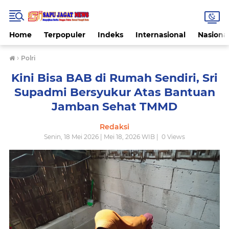
Home
Terpopuler
Indeks
Internasional
Nasiona
›
Polri
Kini Bisa BAB di Rumah Sendiri, Sri
Supadmi Bersyukur Atas Bantuan
Jamban Sehat TMMD
Redaksi
Senin, 18 Mei 2026 | Mei 18, 2026 WIB |
0
Views