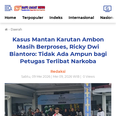
Home
Terpopuler
Indeks
Internasional
Nasiona
›
Daerah
Kasus Mantan Karutan Ambon
Masih Berproses, Ricky Dwi
Biantoro: Tidak Ada Ampun bagi
Petugas Terlibat Narkoba
Redaksi
Sabtu, 09 Mei 2026 | Mei 09, 2026 WIB |
0
Views