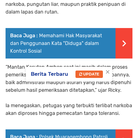
narkoba, pungutan liar, maupun praktik penipuan di
dalam lapas dan rutan.
Baca Juga :
Memahami Hak Masyarakat
dan Penggunaan Kata "Diduga" dalam
Kontrol Sosial
“Mantan Karutan Ambon saat ini masih dalam proses
×
Berita Terbaru
UPDATE
pemeriksaan di kantor pusat. Semua ada tahapannya,
baik administrasi maupun aturan yang harus dipenuhi
sebelum hasil pemeriksaan ditetapkan,” ujar Ricky.
Ia menegaskan, petugas yang terbukti terlibat narkoba
akan diproses hingga pemecatan tanpa toleransi.
Baca Juga :
Polsek Muaragembong Patroli