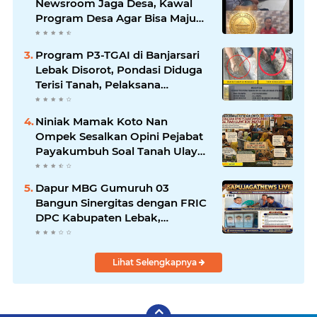
Newsroom Jaga Desa, Kawal
Program Desa Agar Bisa Maju
dan Mandiri
Program P3-TGAI di Banjarsari
Lebak Disorot, Pondasi Diduga
Terisi Tanah, Pelaksana
Terancam Sanksi Berat Hingga
Pidana
Niniak Mamak Koto Nan
Ompek Sesalkan Opini Pejabat
Payakumbuh Soal Tanah Ulayat
Demi Jabatan
Dapur MBG Gumuruh 03
Bangun Sinergitas dengan FRIC
DPC Kabupaten Lebak,
Komitmen Jalankan SOP BGN
Pusat
Lihat Selengkapnya