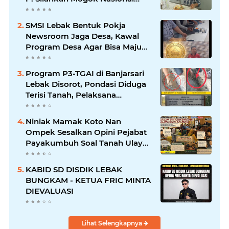
Ganti Kantin Sekolah
SMSI Lebak Bentuk Pokja
Newsroom Jaga Desa, Kawal
Program Desa Agar Bisa Maju
dan Mandiri
Program P3-TGAI di Banjarsari
Lebak Disorot, Pondasi Diduga
Terisi Tanah, Pelaksana
Terancam Sanksi Berat Hingga
Pidana
Niniak Mamak Koto Nan
Ompek Sesalkan Opini Pejabat
Payakumbuh Soal Tanah Ulayat
Demi Jabatan
KABID SD DISDIK LEBAK
BUNGKAM - KETUA FRIC MINTA
DIEVALUASI
Lihat Selengkapnya