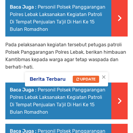
Baca Juga :
Personil Polsek Panggarangan
Polres Lebak Laksanakan Kegiatan Patroli
Di Tempat Penjualan Ta'jil Di Hari Ke 15
Bulan Romadhon
Pada pelaksanaan kegiatan tersebut petugas patroli
Polsek Panggarangan Polres Lebak, berikan himbauan
Kamtibmas kepada warga agar tetap waspada dan
berhati-hati.
×
Berita Terbaru
UPDATE
Baca Juga :
Personil Polsek Panggarangan
Polres Lebak Laksanakan Kegiatan Patroli
Di Tempat Penjualan Ta'jil Di Hari Ke 15
Bulan Romadhon
Baca Juga :
Personil Polsek Panggarangan