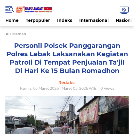
Home
Terpopuler
Indeks
Internasional
Nasiona
›
Maman
Personil Polsek Panggarangan
Polres Lebak Laksanakan Kegiatan
Patroli Di Tempat Penjualan Ta'jil
Di Hari Ke 15 Bulan Romadhon
Redaksi
Kamis, 05 Maret 2026 | Maret 05, 2026 WIB |
0
Views