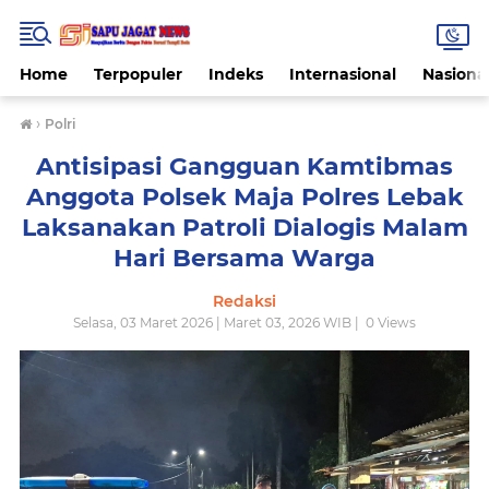
Home
Terpopuler
Indeks
Internasional
Nasiona
›
Polri
Antisipasi Gangguan Kamtibmas
Anggota Polsek Maja Polres Lebak
Laksanakan Patroli Dialogis Malam
Hari Bersama Warga
Redaksi
Selasa, 03 Maret 2026 | Maret 03, 2026 WIB |
0
Views