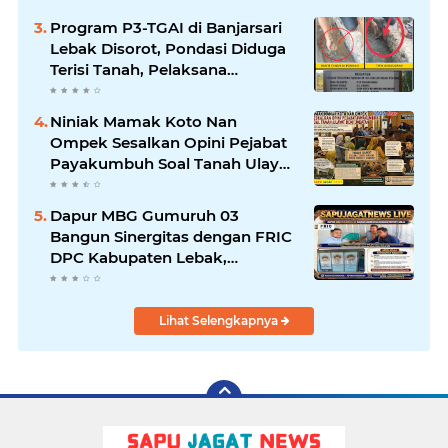
Program P3-TGAI di Banjarsari
Lebak Disorot, Pondasi Diduga
Terisi Tanah, Pelaksana
Terancam Sanksi Berat Hingga
Pidana
Niniak Mamak Koto Nan
Ompek Sesalkan Opini Pejabat
Payakumbuh Soal Tanah Ulayat
Demi Jabatan
Dapur MBG Gumuruh 03
Bangun Sinergitas dengan FRIC
DPC Kabupaten Lebak,
Komitmen Jalankan SOP BGN
Pusat
Lihat Selengkapnya