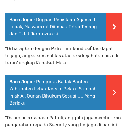
Baca Juga :
Dugaan Penistaan Agama di
Lebak, Masyarakat Diimbau Tetap Tenang
dan Tidak Terprovokasi
"Di harapkan dengan Patroli ini, kondusifitas dapat
terjaga, angka kriminalitas atau aksi kejahatan bisa di
tekan"ungkap Kapolsek Maja.
Baca Juga :
Pengurus Badak Banten
Kabupaten Lebak Kecam Pelaku Sumpah
Injak Al, Qur'an Dihukum Sesuai UU Yang
Berlaku.
"Dalam pelaksanaan Patroli, anggota juga memberikan
pengarahan kepada Security yang berjaga di hari ini