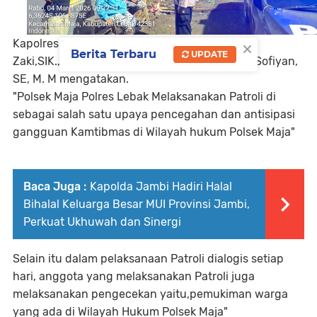
×
Kapolres Lebak Polda Banten AKBP HERFIO
Berita Terbaru
UPDATE
Zaki,SIK.,M.H melalui Kapolsek Maja AKP Iwan Sofiyan,
SE, M. M mengatakan.
"Polsek Maja Polres Lebak Melaksanakan Patroli di
sebagai salah satu upaya pencegahan dan antisipasi
gangguan Kamtibmas di Wilayah hukum Polsek Maja"
Baca Juga :
Kapolda Jambi Hadiri Halal
Bihalal Keluarga Besar MUI Provinsi Jambi,
Perkuat Ukhuwah dan Sinergi
Selain itu dalam pelaksanaan Patroli dialogis setiap
hari, anggota yang melaksanakan Patroli juga
melaksanakan pengecekan yaitu,pemukiman warga
yang ada di Wilayah Hukum Polsek Maja"