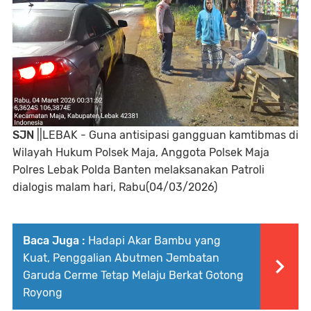
SJN
||LEBAK - Guna antisipasi gangguan kamtibmas di
Wilayah Hukum Polsek Maja, Anggota Polsek Maja
Polres Lebak Polda Banten melaksanakan Patroli
dialogis malam hari, Rabu(04/03/2026)
Baca Juga :
Hadapi Akar Bambu yang
Kuat, Penggalian Abutmen Jembatan
Garuda Cerme Tetap Melaju Berkat Gotong
Royong