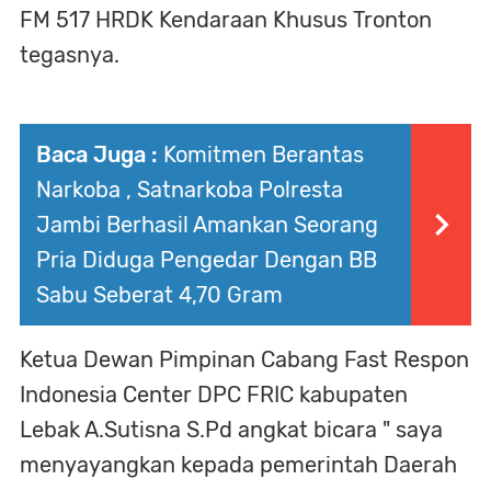
FM 517 HRDK Kendaraan Khusus Tronton
tegasnya.
Baca Juga :
Komitmen Berantas
Narkoba , Satnarkoba Polresta
Jambi Berhasil Amankan Seorang
Pria Diduga Pengedar Dengan BB
Sabu Seberat 4,70 Gram
Ketua Dewan Pimpinan Cabang Fast Respon
Indonesia Center DPC FRIC kabupaten
Lebak A.Sutisna S.Pd angkat bicara " saya
menyayangkan kepada pemerintah Daerah