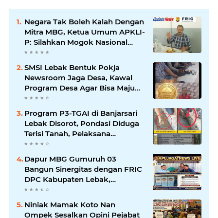
Negara Tak Boleh Kalah Dengan
Mitra MBG, Ketua Umum APKLI-
P: Silahkan Mogok Nasional
Ganti Kantin Sekolah
SMSI Lebak Bentuk Pokja
Newsroom Jaga Desa, Kawal
Program Desa Agar Bisa Maju
dan Mandiri
Program P3-TGAI di Banjarsari
Lebak Disorot, Pondasi Diduga
Terisi Tanah, Pelaksana
Terancam Sanksi Berat Hingga
Pidana
Dapur MBG Gumuruh 03
Bangun Sinergitas dengan FRIC
DPC Kabupaten Lebak,
Komitmen Jalankan SOP BGN
Pusat
Niniak Mamak Koto Nan
Ompek Sesalkan Opini Pejabat