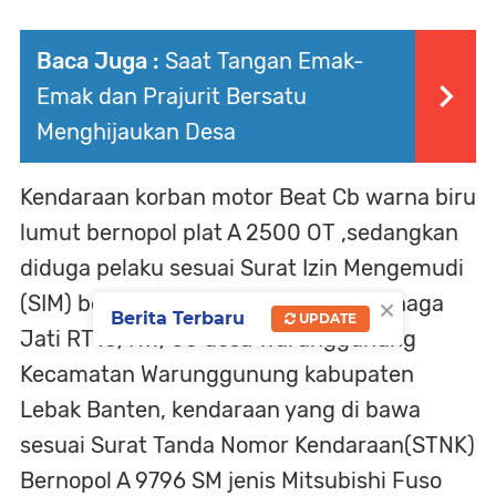
Baca Juga :
Saat Tangan Emak-
Emak dan Prajurit Bersatu
Menghijaukan Desa
Kendaraan korban motor Beat Cb warna biru
lumut bernopol plat A 2500 OT ,sedangkan
diduga pelaku sesuai Surat Izin Mengemudi
×
(SIM) berinisial (SP) beralamat Kp.Kanaga
Berita Terbaru
UPDATE
Jati RT13/Rw/05 desa Warunggunung
Kecamatan Warunggunung kabupaten
Lebak Banten, kendaraan yang di bawa
sesuai Surat Tanda Nomor Kendaraan(STNK)
Bernopol A 9796 SM jenis Mitsubishi Fuso