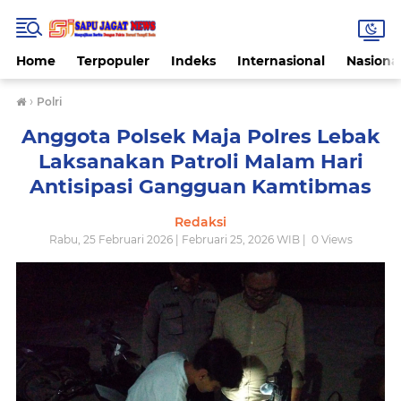
Home
Terpopuler
Indeks
Internasional
Nasiona
›
Polri
Anggota Polsek Maja Polres Lebak
Laksanakan Patroli Malam Hari
Antisipasi Gangguan Kamtibmas
Redaksi
Rabu, 25 Februari 2026 | Februari 25, 2026 WIB |
0
Views