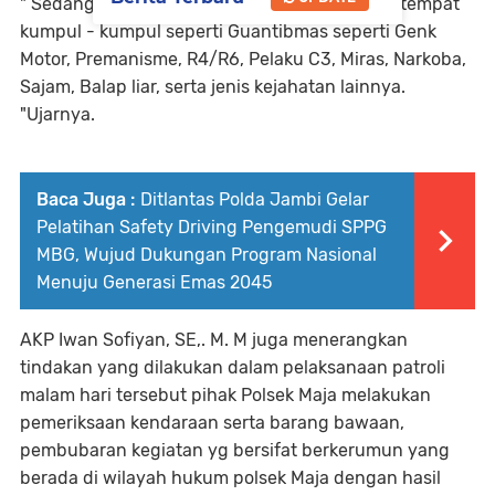
" Sedang untuk sasaran kegiatan dalam yaitu tempat
kumpul - kumpul seperti Guantibmas seperti Genk
Motor, Premanisme, R4/R6, Pelaku C3, Miras, Narkoba,
Sajam, Balap liar, serta jenis kejahatan lainnya.
"Ujarnya.
Baca Juga :
Ditlantas Polda Jambi Gelar
Pelatihan Safety Driving Pengemudi SPPG
MBG, Wujud Dukungan Program Nasional
Menuju Generasi Emas 2045
AKP Iwan Sofiyan, SE,. M. M juga menerangkan
tindakan yang dilakukan dalam pelaksanaan patroli
malam hari tersebut pihak Polsek Maja melakukan
pemeriksaan kendaraan serta barang bawaan,
pembubaran kegiatan yg bersifat berkerumun yang
berada di wilayah hukum polsek Maja dengan hasil