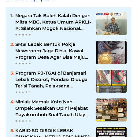
Negara Tak Boleh Kalah Dengan
Mitra MBG, Ketua Umum APKLI-
P: Silahkan Mogok Nasional
Ganti Kantin Sekolah
SMSI Lebak Bentuk Pokja
Newsroom Jaga Desa, Kawal
Program Desa Agar Bisa Maju
dan Mandiri
Program P3-TGAI di Banjarsari
Lebak Disorot, Pondasi Diduga
Terisi Tanah, Pelaksana
Terancam Sanksi Berat Hingga
Pidana
Niniak Mamak Koto Nan
Ompek Sesalkan Opini Pejabat
Payakumbuh Soal Tanah Ulayat
Demi Jabatan
KABID SD DISDIK LEBAK
BUNGKAM - KETUA FRIC MINTA