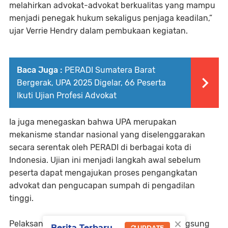
melahirkan advokat-advokat berkualitas yang mampu
menjadi penegak hukum sekaligus penjaga keadilan,”
ujar Verrie Hendry dalam pembukaan kegiatan.
Baca Juga :
PERADI Sumatera Barat
Bergerak, UPA 2025 Digelar, 66 Peserta
Ikuti Ujian Profesi Advokat
Ia juga menegaskan bahwa UPA merupakan
mekanisme standar nasional yang diselenggarakan
secara serentak oleh PERADI di berbagai kota di
Indonesia. Ujian ini menjadi langkah awal sebelum
peserta dapat mengajukan proses pengangkatan
advokat dan pengucapan sumpah di pengadilan
tinggi.
×
Pelaksanaan UPA di Padang juga dipantau langsung
Berita Terbaru
UPDATE