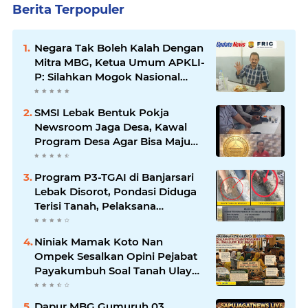
Berita Terpopuler
Negara Tak Boleh Kalah Dengan
Mitra MBG, Ketua Umum APKLI-
P: Silahkan Mogok Nasional
Ganti Kantin Sekolah
SMSI Lebak Bentuk Pokja
Newsroom Jaga Desa, Kawal
Program Desa Agar Bisa Maju
dan Mandiri
Program P3-TGAI di Banjarsari
Lebak Disorot, Pondasi Diduga
Terisi Tanah, Pelaksana
Terancam Sanksi Berat Hingga
Pidana
Niniak Mamak Koto Nan
Ompek Sesalkan Opini Pejabat
Payakumbuh Soal Tanah Ulayat
Demi Jabatan
Dapur MBG Gumuruh 03