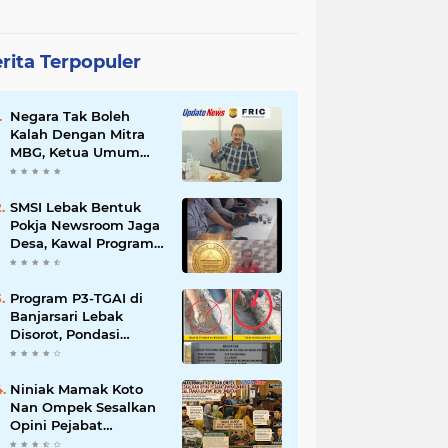
rita Terpopuler
Negara Tak Boleh
Kalah Dengan Mitra
MBG, Ketua Umum
APKLI-P: Silahkan
Mogok Nasional Ganti
Kantin Sekolah
SMSI Lebak Bentuk
Pokja Newsroom Jaga
Desa, Kawal Program
Desa Agar Bisa Maju
dan Mandiri
Program P3-TGAI di
Banjarsari Lebak
Disorot, Pondasi
Diduga Terisi Tanah,
Pelaksana Terancam
Sanksi Berat Hingga
Niniak Mamak Koto
Pidana
Nan Ompek Sesalkan
Opini Pejabat
Payakumbuh Soal