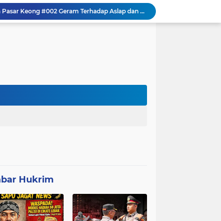
Mitra Usaha Bina Bangsa Pasar Keong #002 Geram Terhadap Aslap dan Kepala SPPG, BGN Terapkan Zero Tolerance - Terancam Dipecat!
Progres 10 Hari, Pemeliharaan Jaringan Irigasi Tersier di Desa Gumuruh Cileles Berjalan Lancar Sesuai SOP
Program P3-TGAI di Banjarsari Lebak Disorot, Pondasi Diduga Terisi Tanah, Pelaksana Terancam Sanksi Berat Hingga Pidana
Satgas TMMD Berpacu dengan Waktu, Semangat Gotong Royong Wujudkan Jalan Impian Warga Desa Bercak
Polemik UHC di PKM Pemandegan Lebak Terjawab: Ini Beda UHC dan Kapitasi Serta Aturan Status Aktif Versi BPJS
 di Banten Masih di-Suspend BGN
Anggota Polsek Leuwidamar Laksanakan Giat shalat Subuh keliling (Subling) Di Desa Lebakparahiang
Patroli Malam dan Pengamanan Voli, Koramil Bulukerto Jaga Kondusivitas Wilayah
Kapolda Banten Hadiri Ground Breaking Pembangunan Gedung Kantor DPD RI di Ibu Kota Provinsi Banten
FRIC Ingatkan Orang Tua Awasi Anak di Medsos, Kesalahan Anak Keluarga Ikut Menanggung
bar Hukrim