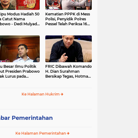
tipu Modus Hadiah 50
Kematian PPPK di Mess
a Catut Nama
Polisi, Penyidik Polres
bowo - Dedi Mulyadi,
Pessel Telah Periksa 16
utri di Lebak Rinu
Saksi.
ate Lebak Rugi Rp 12
a Lebih
u Besar Ilmu Politik
FRIC Dibawah Komando
ut Presiden Prabowo
H. Dian Surahman
ak Lurus pada
Bersikap Tegas, Hotman
stitusi, Tidak Ada
Paris Disomasi atas
ng untuk Intervensi
Pernyataan yang
kum
Dipersoalkan
Ke Halaman Hukrim
Merendahkan Wartawan
bar Pemerintahan
Ke Halaman Pemerintahan