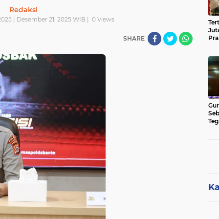
Redaksi
025 | Desember 21, 2025 WIB |
0
Views
Ter
Jut
Pra
SHARE
Pas
Cik
Jut
Gur
Seb
Teg
Kon
Rua
Hu
Ka