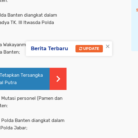
ten:
olda Banten diangkat dalam
dya TK. III Itwasda Polda
×
ra Wakayanma Polri diangkat
Berita Terbaru
UPDATE
a Banten;
 Tetapkan Tersangka
al Putra
g Mutasi personel (Pamen dan
ten:
 Polda Banten diangkat dalam
Polda Jabar;