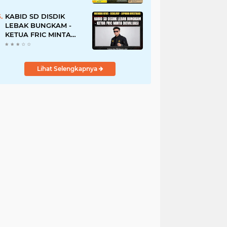
Tanah Ulayat Demi
Jabatan
KABID SD DISDIK
LEBAK BUNGKAM -
KETUA FRIC MINTA
DIEVALUASI
Lihat Selengkapnya