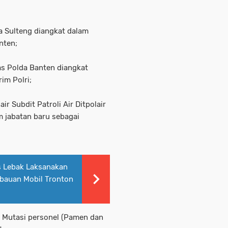
a Sulteng diangkat dalam
nten;
as Polda Banten diangkat
im Polri;
ir Subdit Patroli Air Ditpolair
m jabatan baru sebagai
s Lebak Laksanakan
bauan Mobil Tronton
g Mutasi personel (Pamen dan