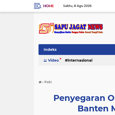
HOME
Sabtu
8 Agu 2026
Indeks
Video
internasional
›
Polri
Penyegaran Or
Banten 