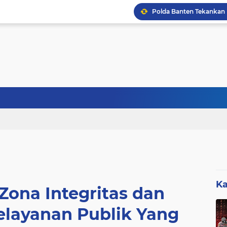
KABID SD DISDIK LEBA
Sebanyak 27 Dapur MBG
Ka
ona Integritas dan
elayanan Publik Yang