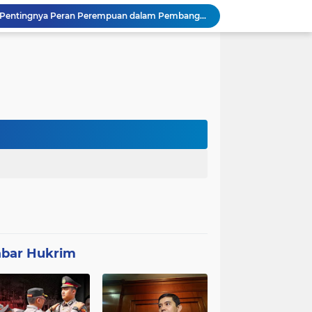
Polda Banten Tekankan Pentingnya Peran Perempuan dalam Pembangunan Bangsa
K BUNGKAM - KETUA FRIC MINTA DIEVALUASI
Negara Tak Boleh Kalah Dengan Mitra MBG, Ketua Umum APKLI-P: Silahkan Mogok Nasional Ganti Kantin Sekolah
DI DUGA KAVLING UHC DI PKM PAMANDEGAN CIKULUR: Pasien Dipungut Rp 320 Ribu Sehari Meski Diuruskan UHC, Kapus Berkilah Aturan BPJS, Warga: Mana Kwitansinya?
 di Banten Masih di-Suspend BGN
Anggota Polsek Leuwidamar Laksanakan Giat shalat Subuh keliling (Subling) Di Desa Lebakparahiang
Patroli Malam dan Pengamanan Voli, Koramil Bulukerto Jaga Kondusivitas Wilayah
Kapolda Banten Hadiri Ground Breaking Pembangunan Gedung Kantor DPD RI di Ibu Kota Provinsi Banten
ORMAS GAIB 212 DPC LEBAK AKSI DAMAI TUNTUT AUDIT ANGGARAN DAN EVALUASI 50 ANGGOTA DPRD
Proyek Konektivitas Jalan Cikeusik - Simpang Cijaku Akses SMK N 2 Malingping Dimulai, DPUPR Diminta Optimal
bar Hukrim