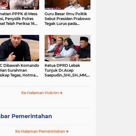
atian PPPK di Mess
Guru Besar Ilmu Politik
isi, Penyidik Polres
Sebut Presiden Prabowo
sel Telah Periksa 16
Tegak Lurus pada
si.
Konstitusi, Tidak Ada
Ruang untuk Intervensi
Hukum
IC Dibawah Komando
Ketua DPRD Lebak
Dian Surahman
Tunjuk Dr.Acep
sikap Tegas, Hotman
Saepudin.,SHI.,SH.,MM,MSi.,Sebagai
is Disomasi atas
Kuasa Hukum Dirinya
nyataan yang
Atas Dugaan
ersoalkan
Pengeroyokan
Ke Halaman Hukrim
rendahkan Wartawan
bar Pemerintahan
Ke Halaman Pemerintahan