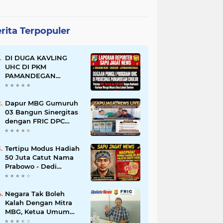
rita Terpopuler
DI DUGA KAVLING
UHC DI PKM
PAMANDEGAN
CIKULUR: Pasien
Dipungut Rp 320 Ribu
Sehari Meski
Dapur MBG Gumuruh
Diuruskan UHC, Kapus
03 Bangun Sinergitas
Berkilah Aturan BPJS,
dengan FRIC DPC
Warga: Mana
Kabupaten Lebak,
Kwitansinya?
Komitmen Jalankan
SOP BGN Pusat
Tertipu Modus Hadiah
50 Juta Catut Nama
Prabowo - Dedi
Mulyadi, Pasutri di
Lebak Rinu Cikate
Lebak Rugi Rp 12 Juta
Negara Tak Boleh
Lebih
Kalah Dengan Mitra
MBG, Ketua Umum
APKLI-P: Silahkan