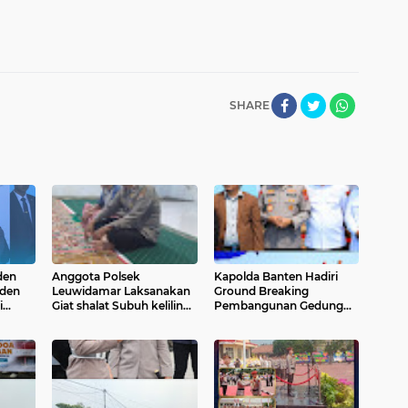
SHARE
den
Anggota Polsek
Kapolda Banten Hadiri
iden
Leuwidamar Laksanakan
Ground Breaking
i
Giat shalat Subuh keliling
Pembangunan Gedung
owo
(Subling) Di Desa
Kantor DPD RI di Ibu Kota
upsi
Lebakparahiang
Provinsi Banten
gal