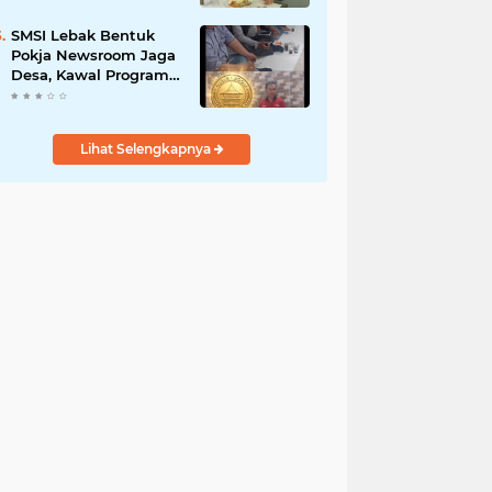
Mogok Nasional Ganti
Kantin Sekolah
SMSI Lebak Bentuk
Pokja Newsroom Jaga
Desa, Kawal Program
Desa Agar Bisa Maju
dan Mandiri
Lihat Selengkapnya