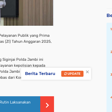
Be
Pelayanan Publik yang Prima
as (ZI) Tahun Anggaran 2025,
 Siginjai Polda Jambi ini
layanan kepolisian kepada
×
Polda Jambi dalam
Berita Terbaru
UPDATE
bas dari Korupsi, Kolusi, dan
 Rutin Laksanakan