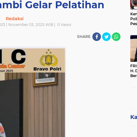
ambi Gelar Pelatihan
Kem
Redaksi
Pol
Pes
025 | November 03, 2025 WIB |
0
Views
Sak
SHARE
FR
H. 
Ber
Par
Per
Dip
Me
Ka