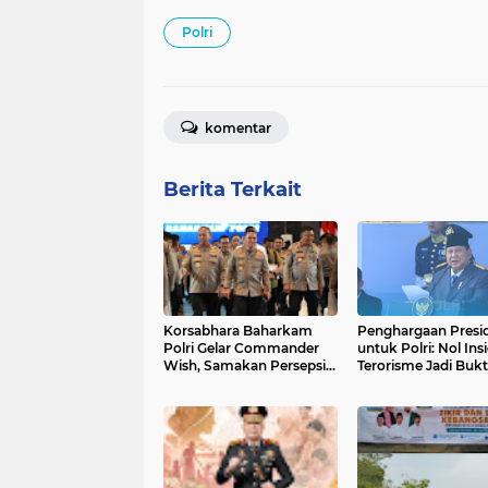
Polri
komentar
Berita Terkait
Korsabhara Baharkam
Penghargaan Presi
Polri Gelar Commander
untuk Polri: Nol Ins
Wish, Samakan Persepsi
Terorisme Jadi Bukt
dan Perkuat Soliditas
Keberhasilan, Prab
Personel
Minta Berantas Kor
hingga Ekonomi Ile