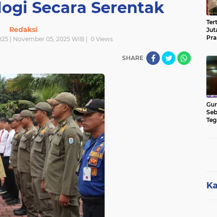
ogi Secara Serentak
Ter
Redaksi
Jut
Pra
25 | November 05, 2025 WIB |
0
Views
Pas
Cik
SHARE
Jut
Gur
Seb
Teg
Kon
Rua
Hu
Ka