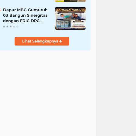
Tanah Ulayat Demi
Jabatan
Dapur MBG Gumuruh
03 Bangun Sinergitas
dengan FRIC DPC
Kabupaten Lebak,
Komitmen Jalankan
SOP BGN Pusat
Lihat Selengkapnya