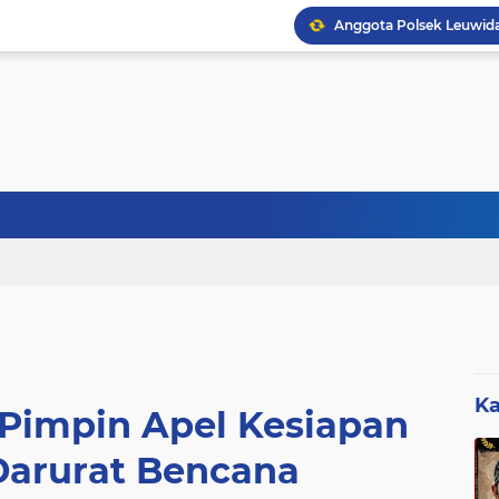
Sebanyak 27 Dapur MBG
Ka
 Pimpin Apel Kesiapan
arurat Bencana