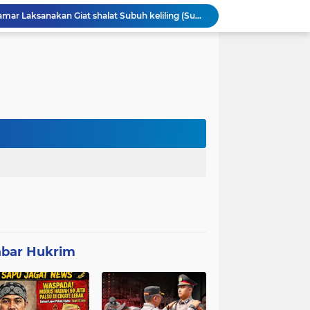
Anggota Polsek Leuwidamar Laksanakan Giat shalat Subuh keliling (Subling) Di Desa Lebakparahiang
Patroli Malam dan Pengamanan Voli, Koramil Bulukerto Jaga Kondusivitas Wilayah
Kapolda Banten Hadiri Ground Breaking Pembangunan Gedung Kantor DPD RI di Ibu Kota Provinsi Banten
ORMAS GAIB 212 DPC LEBAK AKSI DAMAI TUNTUT AUDIT ANGGARAN DAN EVALUASI 50 ANGGOTA DPRD
Mitra Usaha Bina Bangsa Pasar Keong #002 Geram Terhadap Aslap dan Kepala SPPG, BGN Terapkan Zero Tolerance - Terancam Dipecat!
Progres 10 Hari, Pemeliharaan Jaringan Irigasi Tersier di Desa Gumuruh Cileles Berjalan Lancar Sesuai SOP
Program P3-TGAI di Banjarsari Lebak Disorot, Pondasi Diduga Terisi Tanah, Pelaksana Terancam Sanksi Berat Hingga Pidana
Satgas TMMD Berpacu dengan Waktu, Semangat Gotong Royong Wujudkan Jalan Impian Warga Desa Bercak
Polemik UHC di PKM Pemandegan Lebak Terjawab: Ini Beda UHC dan Kapitasi Serta Aturan Status Aktif Versi BPJS
 di Banten Masih di-Suspend BGN
bar Hukrim