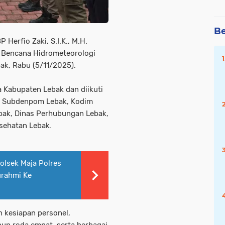
Be
Herfio Zaki, S.I.K., M.H.
 Bencana Hidrometeorologi
ak, Rabu (5/11/2025).
a Kabupaten Lebak dan diikuti
k, Subdenpom Lebak, Kodim
bak, Dinas Perhubungan Lebak,
sehatan Lebak.
lsek Maja Polres
urahmi Ke
n kesiapan personel,