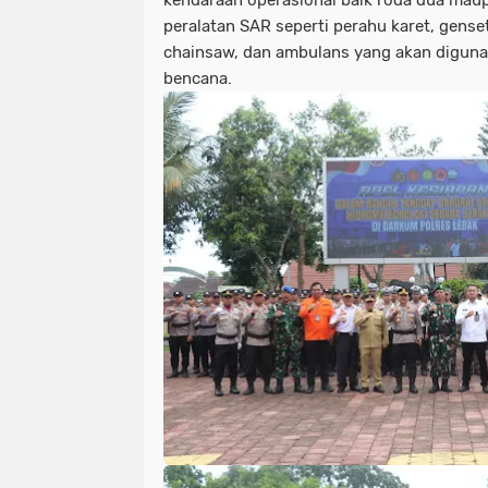
kendaraan operasional baik roda dua maup
peralatan SAR seperti perahu karet, gens
chainsaw, dan ambulans yang akan digun
bencana.