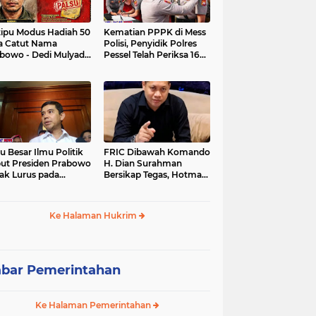
tipu Modus Hadiah 50
Kematian PPPK di Mess
a Catut Nama
Polisi, Penyidik Polres
bowo - Dedi Mulyadi,
Pessel Telah Periksa 16
utri di Lebak Rinu
Saksi.
ate Lebak Rugi Rp 12
a Lebih
u Besar Ilmu Politik
FRIC Dibawah Komando
ut Presiden Prabowo
H. Dian Surahman
ak Lurus pada
Bersikap Tegas, Hotman
stitusi, Tidak Ada
Paris Disomasi atas
ng untuk Intervensi
Pernyataan yang
kum
Dipersoalkan
Ke Halaman Hukrim
Merendahkan Wartawan
bar Pemerintahan
Ke Halaman Pemerintahan