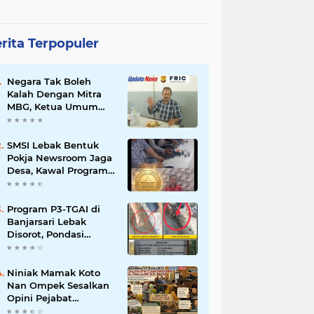
rita Terpopuler
Negara Tak Boleh
Kalah Dengan Mitra
MBG, Ketua Umum
APKLI-P: Silahkan
Mogok Nasional Ganti
Kantin Sekolah
SMSI Lebak Bentuk
Pokja Newsroom Jaga
Desa, Kawal Program
Desa Agar Bisa Maju
dan Mandiri
Program P3-TGAI di
Banjarsari Lebak
Disorot, Pondasi
Diduga Terisi Tanah,
Pelaksana Terancam
Sanksi Berat Hingga
Niniak Mamak Koto
Pidana
Nan Ompek Sesalkan
Opini Pejabat
Payakumbuh Soal