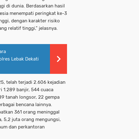
i di dunia. Berdasarkan hasil
nesia menempati peringkat ke-3
ggi, dengan karakter risiko
 relatif tinggi,” jelasnya.
ara
lres Lebak Dekati
, telah terjadi 2.606 kejadian
i 1.289 banjir, 544 cuaca
189 tanah longsor, 22 gempa
erbagai bencana lainnya.
batkan 361 orang meninggal
a, 5,2 juta orang mengungsi,
umum dan perkantoran