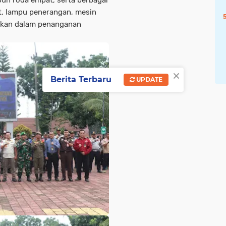
un roda empat, serta berbagai
et, lampu penerangan, mesin
akan dalam penanganan
×
Berita Terbaru
UPDATE