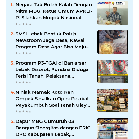
Negara Tak Boleh Kalah Dengan
Mitra MBG, Ketua Umum APKLI-
P: Silahkan Mogok Nasional
Ganti Kantin Sekolah
SMSI Lebak Bentuk Pokja
Newsroom Jaga Desa, Kawal
Program Desa Agar Bisa Maju
dan Mandiri
Program P3-TGAI di Banjarsari
Lebak Disorot, Pondasi Diduga
Terisi Tanah, Pelaksana
Terancam Sanksi Berat Hingga
Pidana
Niniak Mamak Koto Nan
Ompek Sesalkan Opini Pejabat
Payakumbuh Soal Tanah Ulayat
Demi Jabatan
Dapur MBG Gumuruh 03
Bangun Sinergitas dengan FRIC
DPC Kabupaten Lebak,