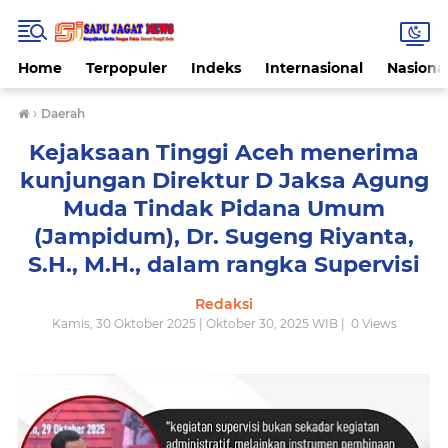
Home
Terpopuler
Indeks
Internasional
Nasiona
›
Daerah
Kejaksaan Tinggi Aceh menerima
kunjungan Direktur D Jaksa Agung
Muda Tindak Pidana Umum
(Jampidum), Dr. Sugeng Riyanta,
S.H., M.H., dalam rangka Supervisi
Redaksi
Kamis, 30 Oktober 2025 | Oktober 30, 2025 WIB |
0
Views