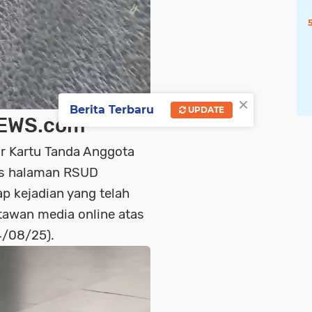
×
Berita Terbaru
UPDATE
EWS.com
 Kartu Tanda Anggota
ras halaman RSUD
p kejadian yang telah
tawan media online atas
4/08/25).