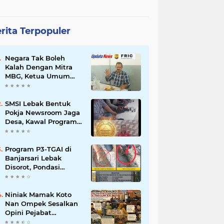
rita Terpopuler
Negara Tak Boleh
Kalah Dengan Mitra
MBG, Ketua Umum
APKLI-P: Silahkan
Mogok Nasional Ganti
Kantin Sekolah
SMSI Lebak Bentuk
Pokja Newsroom Jaga
Desa, Kawal Program
Desa Agar Bisa Maju
dan Mandiri
Program P3-TGAI di
Banjarsari Lebak
Disorot, Pondasi
Diduga Terisi Tanah,
Pelaksana Terancam
Sanksi Berat Hingga
Niniak Mamak Koto
Pidana
Nan Ompek Sesalkan
Opini Pejabat
Payakumbuh Soal