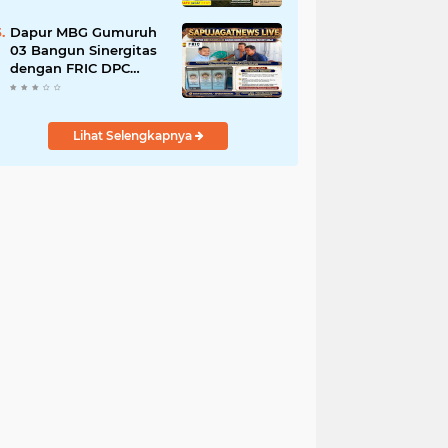
Tanah Ulayat Demi
Jabatan
Dapur MBG Gumuruh
03 Bangun Sinergitas
dengan FRIC DPC
Kabupaten Lebak,
Komitmen Jalankan
SOP BGN Pusat
Lihat Selengkapnya