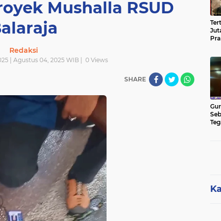
royek Mushalla RSUD
alaraja
Ter
Jut
Pra
Pas
Redaksi
Cik
025 | Agustus 04, 2025 WIB |
0
Views
Jut
SHARE
Gur
Seb
Teg
Kon
Rua
Hu
Ka