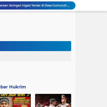
Program P3-TGAI di Banjarsari Lebak Disorot, Pondasi Diduga Terisi Tanah, Pelaksana Terancam Sanksi Berat Hingga Pidana
Satgas TMMD Berpacu dengan Waktu, Semangat Gotong Royong Wujudkan Jalan Impian Warga Desa Bercak
Polemik UHC di PKM Pemandegan Lebak Terjawab: Ini Beda UHC dan Kapitasi Serta Aturan Status Aktif Versi BPJS
 di Banten Masih di-Suspend BGN
Anggota Polsek Leuwidamar Laksanakan Giat shalat Subuh keliling (Subling) Di Desa Lebakparahiang
Patroli Malam dan Pengamanan Voli, Koramil Bulukerto Jaga Kondusivitas Wilayah
Kapolda Banten Hadiri Ground Breaking Pembangunan Gedung Kantor DPD RI di Ibu Kota Provinsi Banten
ORMAS GAIB 212 DPC LEBAK AKSI DAMAI TUNTUT AUDIT ANGGARAN DAN EVALUASI 50 ANGGOTA DPRD
Mitra Usaha Bina Bangsa Pasar Keong #002 Geram Terhadap Aslap dan Kepala SPPG, BGN Terapkan Zero Tolerance - Terancam Dipecat!
Progres 10 Hari, Pemeliharaan Jaringan Irigasi Tersier di Desa Gumuruh Cileles Berjalan Lancar Sesuai SOP
bar Hukrim