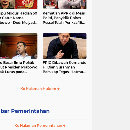
tipu Modus Hadiah 50
Kematian PPPK di Mess
a Catut Nama
Polisi, Penyidik Polres
bowo - Dedi Mulyadi,
Pessel Telah Periksa 16
utri di Lebak Rinu
Saksi.
ate Lebak Rugi Rp 12
a Lebih
u Besar Ilmu Politik
FRIC Dibawah Komando
ut Presiden Prabowo
H. Dian Surahman
ak Lurus pada
Bersikap Tegas, Hotman
stitusi, Tidak Ada
Paris Disomasi atas
ng untuk Intervensi
Pernyataan yang
kum
Dipersoalkan
Ke Halaman Hukrim
Merendahkan Wartawan
bar Pemerintahan
Ke Halaman Pemerintahan