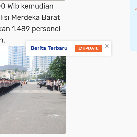
00 Wib kemudian
olisi Merdeka Barat
kan 1.489 personel
n.
×
Berita Terbaru
UPDATE