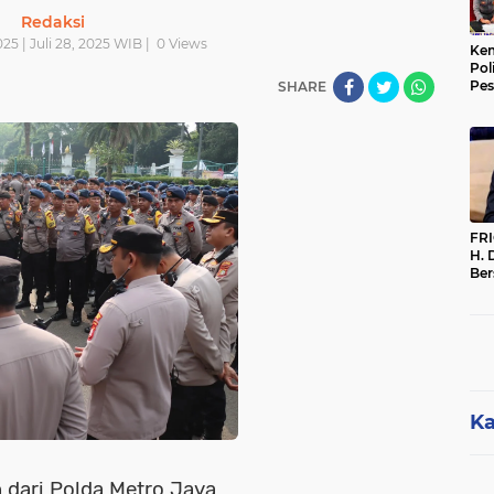
Redaksi
025 | Juli 28, 2025 WIB |
0
Views
Kem
Pol
Pes
SHARE
Sak
FR
H. 
Ber
Par
Per
Dip
Me
Ka
n dari Polda Metro Jaya