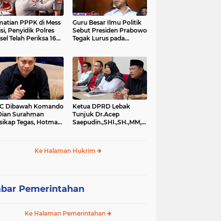
atian PPPK di Mess
Guru Besar Ilmu Politik
isi, Penyidik Polres
Sebut Presiden Prabowo
sel Telah Periksa 16
Tegak Lurus pada
si.
Konstitusi, Tidak Ada
Ruang untuk Intervensi
Hukum
IC Dibawah Komando
Ketua DPRD Lebak
Dian Surahman
Tunjuk Dr.Acep
sikap Tegas, Hotman
Saepudin.,SHI.,SH.,MM,MSi.,Sebagai
is Disomasi atas
Kuasa Hukum Dirinya
nyataan yang
Atas Dugaan
ersoalkan
Pengeroyokan
Ke Halaman Hukrim
rendahkan Wartawan
bar Pemerintahan
Ke Halaman Pemerintahan