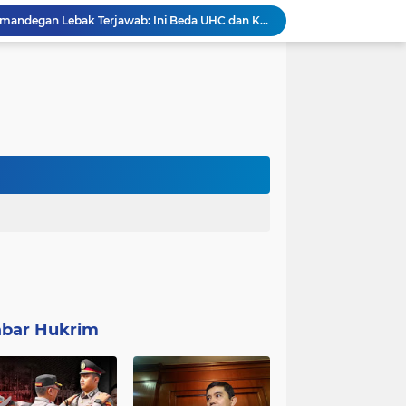
Polemik UHC di PKM Pemandegan Lebak Terjawab: Ini Beda UHC dan Kapitasi Serta Aturan Status Aktif Versi BPJS
 di Banten Masih di-Suspend BGN
Anggota Polsek Leuwidamar Laksanakan Giat shalat Subuh keliling (Subling) Di Desa Lebakparahiang
Patroli Malam dan Pengamanan Voli, Koramil Bulukerto Jaga Kondusivitas Wilayah
Kapolda Banten Hadiri Ground Breaking Pembangunan Gedung Kantor DPD RI di Ibu Kota Provinsi Banten
ORMAS GAIB 212 DPC LEBAK AKSI DAMAI TUNTUT AUDIT ANGGARAN DAN EVALUASI 50 ANGGOTA DPRD
Proyek Konektivitas Jalan Cikeusik - Simpang Cijaku Akses SMK N 2 Malingping Dimulai, DPUPR Diminta Optimal
Polda Banten Tekankan Pentingnya Peran Perempuan dalam Pembangunan Bangsa
K BUNGKAM - KETUA FRIC MINTA DIEVALUASI
bar Hukrim