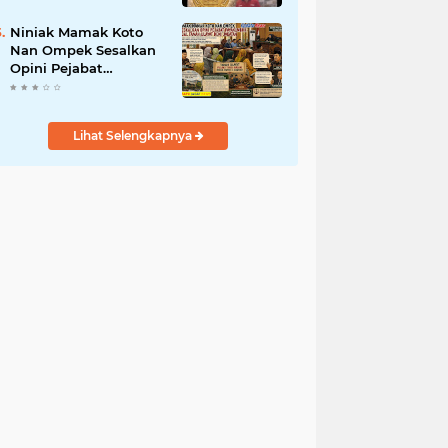
dan Mandiri
Niniak Mamak Koto
Nan Ompek Sesalkan
Opini Pejabat
Payakumbuh Soal
Tanah Ulayat Demi
Jabatan
Lihat Selengkapnya