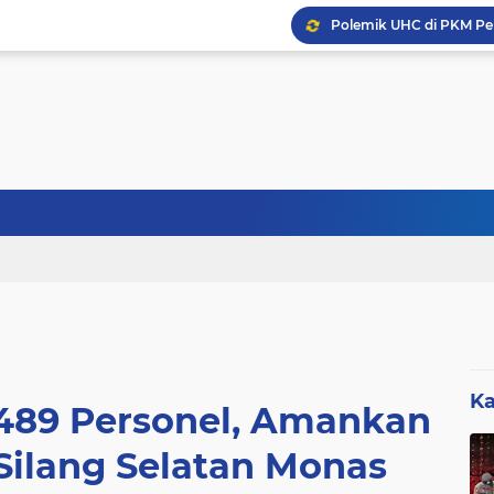
Sebanyak 27 Dapur MBG
KABID SD DISDIK LEBA
Ka
1.489 Personel, Amankan
 Silang Selatan Monas