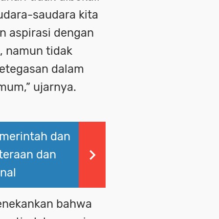
audara-saudara kita
n aspirasi dengan
, namun tidak
ketegasan dalam
mum,” ujarnya.
emerintah dan
teraan dan
onal
 menekankan bahwa