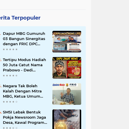
rita Terpopuler
Dapur MBG Gumuruh
03 Bangun Sinergitas
dengan FRIC DPC
Kabupaten Lebak,
Komitmen Jalankan
SOP BGN Pusat
Tertipu Modus Hadiah
50 Juta Catut Nama
Prabowo - Dedi
Mulyadi, Pasutri di
Lebak Rinu Cikate
Lebak Rugi Rp 12 Juta
Negara Tak Boleh
Lebih
Kalah Dengan Mitra
MBG, Ketua Umum
APKLI-P: Silahkan
Mogok Nasional Ganti
Kantin Sekolah
SMSI Lebak Bentuk
Pokja Newsroom Jaga
Desa, Kawal Program
Desa Agar Bisa Maju