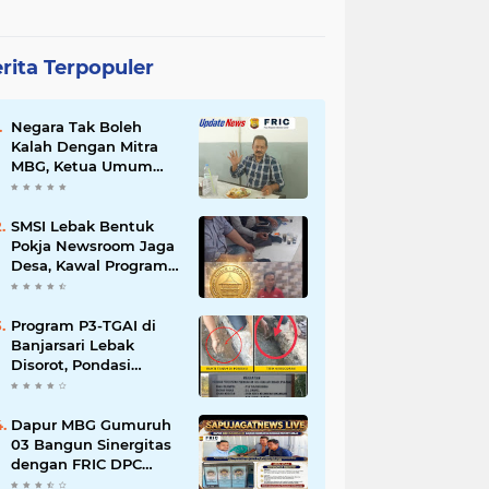
rita Terpopuler
Negara Tak Boleh
Kalah Dengan Mitra
MBG, Ketua Umum
APKLI-P: Silahkan
Mogok Nasional Ganti
Kantin Sekolah
SMSI Lebak Bentuk
Pokja Newsroom Jaga
Desa, Kawal Program
Desa Agar Bisa Maju
dan Mandiri
Program P3-TGAI di
Banjarsari Lebak
Disorot, Pondasi
Diduga Terisi Tanah,
Pelaksana Terancam
Sanksi Berat Hingga
Dapur MBG Gumuruh
Pidana
03 Bangun Sinergitas
dengan FRIC DPC
Kabupaten Lebak,