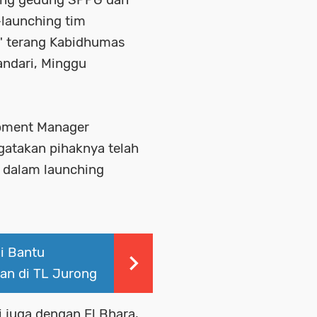
-launching tim
" terang Kabidhumas
ndari, Minggu
opment Manager
atakan pihaknya telah
 dalam launching
i Bantu
an di TL Jurong
i juga dengan El Bhara,