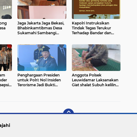
ong
Jaga Jakarta Jaga Bekasi,
Kapolri Instruksikan
Desa
Bhabinkamtibmas Desa
Tindak Tegas Terukur
Sukamahi Sambangi
Terhadap Bandar dan
Tokoh Masyarakat dan
Gembong Narkoba
Sosialisasikan
Harkamtibmas
kam
Penghargaan Presiden
Anggota Polsek
nder
untuk Polri: Nol Insiden
Leuwidamar Laksanakan
sepsi
Terorisme Jadi Bukti
Giat shalat Subuh keliling
as
Keberhasilan, Prabowo
(Subling) Di Desa
Minta Berantas Korupsi
Lebakparahiang
hingga Ekonomi Ilegal
ajahi