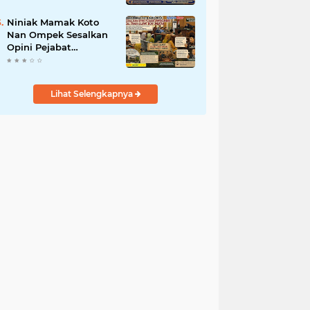
Komitmen Jalankan
SOP BGN Pusat
Niniak Mamak Koto
Nan Ompek Sesalkan
Opini Pejabat
Payakumbuh Soal
Tanah Ulayat Demi
Jabatan
Lihat Selengkapnya