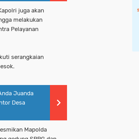
apolri juga akan
ngga melakukan
tra Pelayanan
kuti serangkaian
besok.
Anda Juanda
ntor Desa
resmikan Mapolda
ing gedung SPPG dan