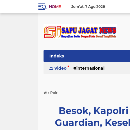
HOME
Jum'at
7 Agu 2026
Indeks
Video
internasional
›
Polri
Besok, Kapolr
Guardian, Kes