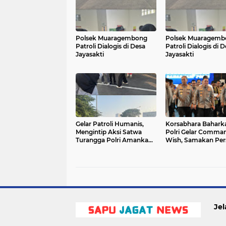
Polsek Muaragembong
Polsek Muaragemb
Patroli Dialogis di Desa
Patroli Dialogis di 
Jayasakti
Jayasakti
Gelar Patroli Humanis,
Korsabhara Bahar
Mengintip Aksi Satwa
Polri Gelar Comma
Turangga Polri Amankan
Wish, Samakan Per
Area CFD Margonda
dan Perkuat Solidit
Personel
Jel