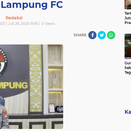
i Lampung FC
Ter
Redaksi
Jut
Pra
025 | Juli 26, 2025 WIB |
0
Views
Pas
Cik
SHARE
Jut
Gur
Seb
Teg
Kon
Rua
Hu
Ka