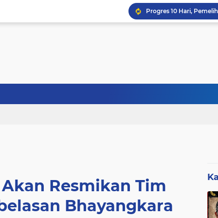
Sebanyak 27 Dapur MBG
Ka
i Akan Resmikan Tim
ebelasan Bhayangkara