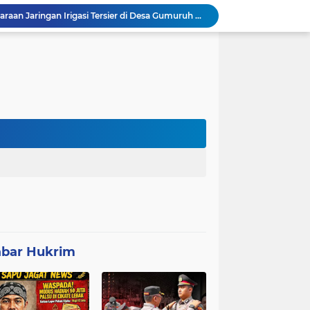
Progres 10 Hari, Pemeliharaan Jaringan Irigasi Tersier di Desa Gumuruh Cileles Berjalan Lancar Sesuai SOP
Program P3-TGAI di Banjarsari Lebak Disorot, Pondasi Diduga Terisi Tanah, Pelaksana Terancam Sanksi Berat Hingga Pidana
Satgas TMMD Berpacu dengan Waktu, Semangat Gotong Royong Wujudkan Jalan Impian Warga Desa Bercak
Polemik UHC di PKM Pemandegan Lebak Terjawab: Ini Beda UHC dan Kapitasi Serta Aturan Status Aktif Versi BPJS
 di Banten Masih di-Suspend BGN
Anggota Polsek Leuwidamar Laksanakan Giat shalat Subuh keliling (Subling) Di Desa Lebakparahiang
Patroli Malam dan Pengamanan Voli, Koramil Bulukerto Jaga Kondusivitas Wilayah
Kapolda Banten Hadiri Ground Breaking Pembangunan Gedung Kantor DPD RI di Ibu Kota Provinsi Banten
ORMAS GAIB 212 DPC LEBAK AKSI DAMAI TUNTUT AUDIT ANGGARAN DAN EVALUASI 50 ANGGOTA DPRD
Mitra Usaha Bina Bangsa Pasar Keong #002 Geram Terhadap Aslap dan Kepala SPPG, BGN Terapkan Zero Tolerance - Terancam Dipecat!
bar Hukrim