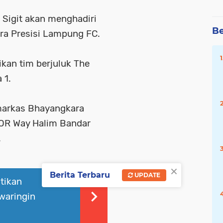
o Sigit akan menghadiri
Be
ra Presisi Lampung FC.
kan tim berjuluk The
 1.
 markas Bhayangkara
KOR Way Halim Bandar
.
×
Berita Terbaru
UPDATE
tikan
waringin