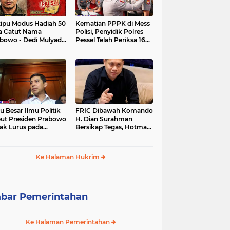
tipu Modus Hadiah 50
Kematian PPPK di Mess
a Catut Nama
Polisi, Penyidik Polres
bowo - Dedi Mulyadi,
Pessel Telah Periksa 16
utri di Lebak Rinu
Saksi.
ate Lebak Rugi Rp 12
a Lebih
u Besar Ilmu Politik
FRIC Dibawah Komando
ut Presiden Prabowo
H. Dian Surahman
ak Lurus pada
Bersikap Tegas, Hotman
stitusi, Tidak Ada
Paris Disomasi atas
ng untuk Intervensi
Pernyataan yang
kum
Dipersoalkan
Ke Halaman Hukrim
Merendahkan Wartawan
bar Pemerintahan
Ke Halaman Pemerintahan