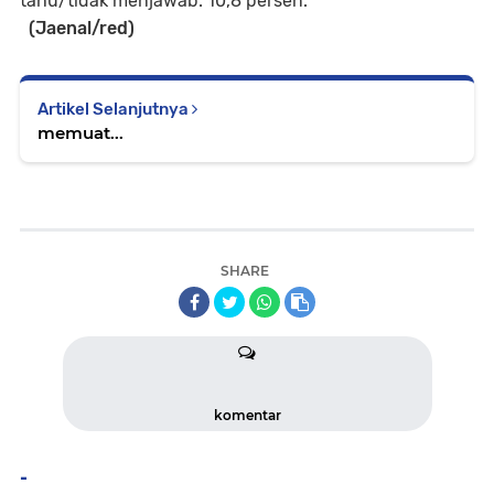
tahu/tidak menjawab: 10,8 persen.
(Jaenal/red)
Artikel Selanjutnya
memuat...
SHARE
komentar
-