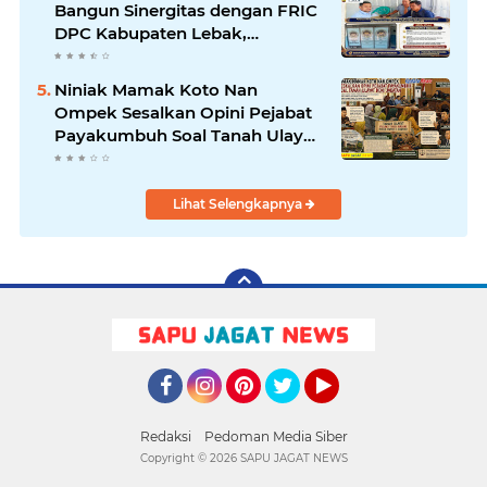
Bangun Sinergitas dengan FRIC
DPC Kabupaten Lebak,
Komitmen Jalankan SOP BGN
Pusat
Niniak Mamak Koto Nan
Ompek Sesalkan Opini Pejabat
Payakumbuh Soal Tanah Ulayat
Demi Jabatan
Lihat Selengkapnya
Facebook
Instagram
Pinterest
Twitter
YouTube
Redaksi
Pedoman Media Siber
Copyright ©
2026 SAPU JAGAT NEWS