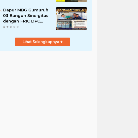
Tanah Ulayat Demi
Jabatan
Dapur MBG Gumuruh
03 Bangun Sinergitas
dengan FRIC DPC
Kabupaten Lebak,
Komitmen Jalankan
SOP BGN Pusat
Lihat Selengkapnya