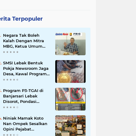
rita Terpopuler
Negara Tak Boleh
Kalah Dengan Mitra
MBG, Ketua Umum
APKLI-P: Silahkan
Mogok Nasional Ganti
Kantin Sekolah
SMSI Lebak Bentuk
Pokja Newsroom Jaga
Desa, Kawal Program
Desa Agar Bisa Maju
dan Mandiri
Program P3-TGAI di
Banjarsari Lebak
Disorot, Pondasi
Diduga Terisi Tanah,
Pelaksana Terancam
Sanksi Berat Hingga
Niniak Mamak Koto
Pidana
Nan Ompek Sesalkan
Opini Pejabat
Payakumbuh Soal