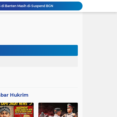
Anggota Polsek Leuwidamar Laksanakan Giat shalat Subuh keliling (Subling) Di Desa Lebakparahiang
Patroli Malam dan Pengamanan Voli, Koramil Bulukerto Jaga Kondusivitas Wilayah
Kapolda Banten Hadiri Ground Breaking Pembangunan Gedung Kantor DPD RI di Ibu Kota Provinsi Banten
ORMAS GAIB 212 DPC LEBAK AKSI DAMAI TUNTUT AUDIT ANGGARAN DAN EVALUASI 50 ANGGOTA DPRD
Mitra Usaha Bina Bangsa Pasar Keong #002 Geram Terhadap Aslap dan Kepala SPPG, BGN Terapkan Zero Tolerance - Terancam Dipecat!
Progres 10 Hari, Pemeliharaan Jaringan Irigasi Tersier di Desa Gumuruh Cileles Berjalan Lancar Sesuai SOP
Program P3-TGAI di Banjarsari Lebak Disorot, Pondasi Diduga Terisi Tanah, Pelaksana Terancam Sanksi Berat Hingga Pidana
Satgas TMMD Berpacu dengan Waktu, Semangat Gotong Royong Wujudkan Jalan Impian Warga Desa Bercak
Polemik UHC di PKM Pemandegan Lebak Terjawab: Ini Beda UHC dan Kapitasi Serta Aturan Status Aktif Versi BPJS
 di Banten Masih di-Suspend BGN
bar Hukrim