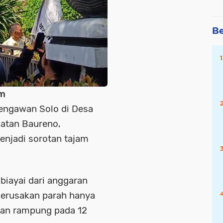
Be
m
Bengawan Solo di Desa
atan Baureno,
enjadi sorotan tajam
ibiayai dari anggaran
kerusakan parah hanya
kan rampung pada 12