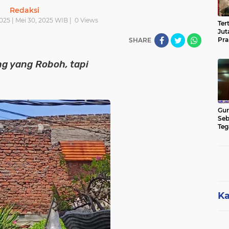
Redaksi
025 | Mei 30, 2025 WIB |
0
Views
Ter
Jut
Pra
SHARE
Pas
Cik
ng yang Roboh, tapi
Jut
Gur
Seb
Teg
Kon
Rua
Hu
Ka