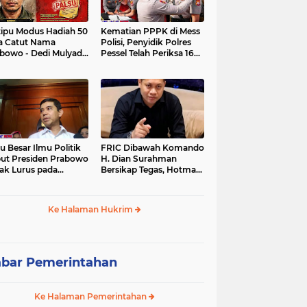
tipu Modus Hadiah 50
Kematian PPPK di Mess
a Catut Nama
Polisi, Penyidik Polres
bowo - Dedi Mulyadi,
Pessel Telah Periksa 16
utri di Lebak Rinu
Saksi.
ate Lebak Rugi Rp 12
a Lebih
u Besar Ilmu Politik
FRIC Dibawah Komando
ut Presiden Prabowo
H. Dian Surahman
ak Lurus pada
Bersikap Tegas, Hotman
stitusi, Tidak Ada
Paris Disomasi atas
ng untuk Intervensi
Pernyataan yang
kum
Dipersoalkan
Ke Halaman Hukrim
Merendahkan Wartawan
bar Pemerintahan
Ke Halaman Pemerintahan