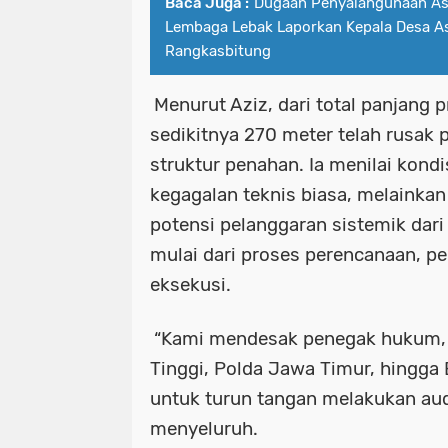
Baca Juga :
Dugaan Penyalahgunaan As
Lembaga Lebak Laporkan Kepala Desa A
Rangkasbitung
Menurut Aziz, dari total panjang 
sedikitnya 270 meter telah rusak
struktur penahan. Ia menilai kondi
kegagalan teknis biasa, melainka
potensi pelanggaran sistemik dari
mulai dari proses perencanaan, p
eksekusi.
“Kami mendesak penegak hukum, m
Tinggi, Polda Jawa Timur, hingga
untuk turun tangan melakukan audi
menyeluruh.