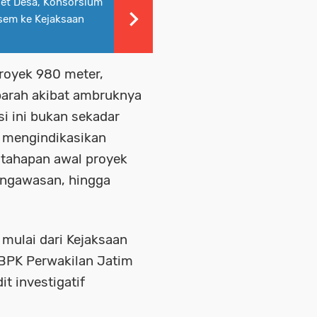
et Desa, Konsorsium
sem ke Kejaksaan
proyek 980 meter,
 parah akibat ambruknya
si ini bukan sekadar
n mengindikasikan
 tahapan awal proyek
engawasan, hingga
ulai dari Kejaksaan
 BPK Perwakilan Jatim
t investigatif