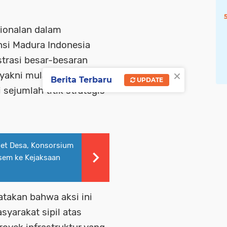
ionalan dalam
nsi Madura Indonesia
trasi besar-besaran
×
 yakni mulai Selasa
Berita Terbaru
UPDATE
sejumlah titik strategis
et Desa, Konsorsium
sem ke Kejaksaan
atakan bahwa aksi ini
yarakat sipil atas