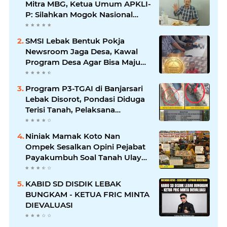
Mitra MBG, Ketua Umum APKLI-
P: Silahkan Mogok Nasional
Ganti Kantin Sekolah
SMSI Lebak Bentuk Pokja
Newsroom Jaga Desa, Kawal
Program Desa Agar Bisa Maju
dan Mandiri
Program P3-TGAI di Banjarsari
Lebak Disorot, Pondasi Diduga
Terisi Tanah, Pelaksana
Terancam Sanksi Berat Hingga
Pidana
Niniak Mamak Koto Nan
Ompek Sesalkan Opini Pejabat
Payakumbuh Soal Tanah Ulayat
Demi Jabatan
KABID SD DISDIK LEBAK
BUNGKAM - KETUA FRIC MINTA
DIEVALUASI