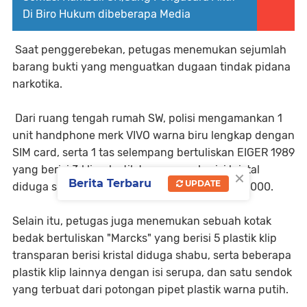
Di Biro Hukum dibeberapa Media
Saat penggerebekan, petugas menemukan sejumlah
barang bukti yang menguatkan dugaan tindak pidana
narkotika.
Dari ruang tengah rumah SW, polisi mengamankan 1
unit handphone merk VIVO warna biru lengkap dengan
SIM card, serta 1 tas selempang bertuliskan EIGER 1989
yang berisi 3 klip plastik transparan berisi kristal
×
Berita Terbaru
UPDATE
diduga shabu dan uang tunai sebesar Rp 200.000.
Selain itu, petugas juga menemukan sebuah kotak
bedak bertuliskan "Marcks" yang berisi 5 plastik klip
transparan berisi kristal diduga shabu, serta beberapa
plastik klip lainnya dengan isi serupa, dan satu sendok
yang terbuat dari potongan pipet plastik warna putih.