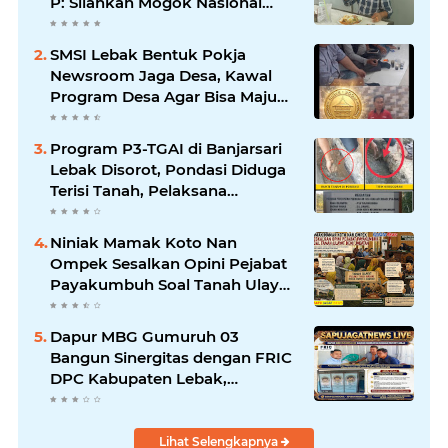
P: Silahkan Mogok Nasional
Ganti Kantin Sekolah
SMSI Lebak Bentuk Pokja
Newsroom Jaga Desa, Kawal
Program Desa Agar Bisa Maju
dan Mandiri
Program P3-TGAI di Banjarsari
Lebak Disorot, Pondasi Diduga
Terisi Tanah, Pelaksana
Terancam Sanksi Berat Hingga
Pidana
Niniak Mamak Koto Nan
Ompek Sesalkan Opini Pejabat
Payakumbuh Soal Tanah Ulayat
Demi Jabatan
Dapur MBG Gumuruh 03
Bangun Sinergitas dengan FRIC
DPC Kabupaten Lebak,
Komitmen Jalankan SOP BGN
Pusat
Lihat Selengkapnya