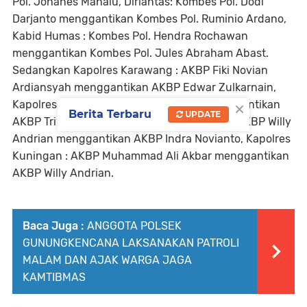
Pol. Johanes Manalu, Dirlantas: Kombes Pol. Dodi
Darjanto menggantikan Kombes Pol. Ruminio Ardano,
Kabid Humas : Kombes Pol. Hendra Rochawan
menggantikan Kombes Pol. Jules Abraham Abast.
Sedangkan Kapolres Karawang : AKBP Fiki Novian
Ardiansyah menggantikan AKBP Edwar Zulkarnain,
×
Kapolres Cimahi : AKBP Niko Nurallah menggantikan
Berita Terbaru
UPDATE
AKBP Tri Suhartanto, Kapolres Majalengka : AKBP Willy
Andrian menggantikan AKBP Indra Novianto, Kapolres
Kuningan : AKBP Muhammad Ali Akbar menggantikan
AKBP Willy Andrian.
Baca Juga :
ANGGOTA POLSEK
GUNUNGKENCANA LAKSANAKAN PATROLI
MALAM DAN AJAK WARGA JAGA
KAMTIBMAS