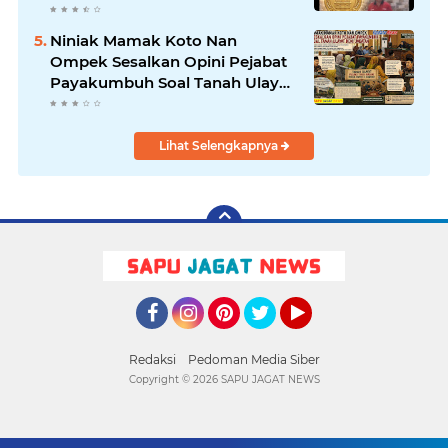
dan Mandiri
Niniak Mamak Koto Nan
Ompek Sesalkan Opini Pejabat
Payakumbuh Soal Tanah Ulayat
Demi Jabatan
Lihat Selengkapnya
Facebook
Instagram
Pinterest
Twitter
YouTube
Redaksi
Pedoman Media Siber
Copyright ©
2026 SAPU JAGAT NEWS