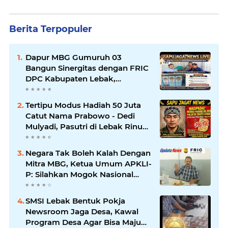
Berita Terpopuler
Dapur MBG Gumuruh 03
Bangun Sinergitas dengan FRIC
DPC Kabupaten Lebak,
Komitmen Jalankan SOP BGN
Pusat
Tertipu Modus Hadiah 50 Juta
Catut Nama Prabowo - Dedi
Mulyadi, Pasutri di Lebak Rinu
Cikate Lebak Rugi Rp 12 Juta
Lebih
Negara Tak Boleh Kalah Dengan
Mitra MBG, Ketua Umum APKLI-
P: Silahkan Mogok Nasional
Ganti Kantin Sekolah
SMSI Lebak Bentuk Pokja
Newsroom Jaga Desa, Kawal
Program Desa Agar Bisa Maju