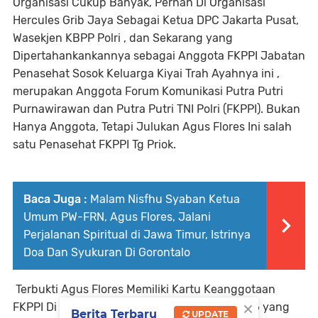
Organisasi Cukup Banyak, Pernah Di Organisasi
Hercules Grib Jaya Sebagai Ketua DPC Jakarta Pusat,
Wasekjen KBPP Polri , dan Sekarang yang
Dipertahankankannya sebagai Anggota FKPPI Jabatan
Penasehat Sosok Keluarga Kiyai Trah Ayahnya ini ,
merupakan Anggota Forum Komunikasi Putra Putri
Purnawirawan dan Putra Putri TNI Polri (FKPPI). Bukan
Hanya Anggota, Tetapi Julukan Agus Flores Ini salah
satu Penasehat FKPPI Tg Priok.
Baca Juga :
Malam Nisfhu Syaban Ketua
Umum PW-FRN, Agus Flores, Jalani
Perjalanan Spiritual di Jawa Timur, Istrinya
Doa Dan Syukuran Di Gorontalo
Terbukti Agus Flores Memiliki Kartu Keanggotaan
×
FKPPI Di Jakarta dengan nomor 09020300856 yang
Berita Terbaru
UPDATE