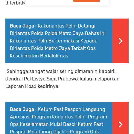
diterbitkan dari 2018.
Baca Juga :
Kakorlantas Polri, Datangi
Dirlantas Polda Polda Metro Jaya Bahas ini
Kakorlantas Polri Berterimakasi Kepada
Dirlantas Polda Metro Jaya Terkait Ops
Keselamatan Berlalulintas
Sehingga sangat wajar sering dimarahin Kapolri,
Jendral Pol Listyo Sigit Prabowo, kalau melaporkan
Laporan Hoax kedirinya.
Baca Juga :
Ketum Fast Respon Langsung
Apresiasi Program Korlantas Polri , Program
Ops Keselamatan Mulai Besok Ketum Fast
Respon Monitoring Dijalan Program Ops