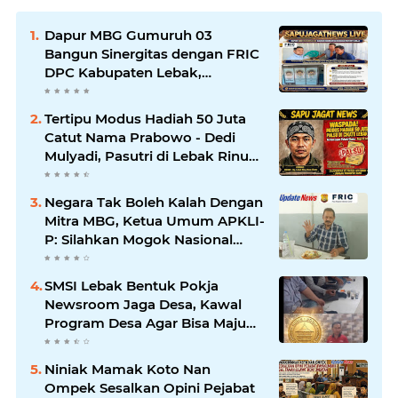
Dapur MBG Gumuruh 03
Bangun Sinergitas dengan FRIC
DPC Kabupaten Lebak,
Komitmen Jalankan SOP BGN
Pusat
Tertipu Modus Hadiah 50 Juta
Catut Nama Prabowo - Dedi
Mulyadi, Pasutri di Lebak Rinu
Cikate Lebak Rugi Rp 12 Juta
Lebih
Negara Tak Boleh Kalah Dengan
Mitra MBG, Ketua Umum APKLI-
P: Silahkan Mogok Nasional
Ganti Kantin Sekolah
SMSI Lebak Bentuk Pokja
Newsroom Jaga Desa, Kawal
Program Desa Agar Bisa Maju
dan Mandiri
Niniak Mamak Koto Nan
Ompek Sesalkan Opini Pejabat