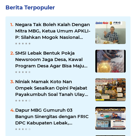
Berita Terpopuler
Negara Tak Boleh Kalah Dengan
Mitra MBG, Ketua Umum APKLI-
P: Silahkan Mogok Nasional
Ganti Kantin Sekolah
SMSI Lebak Bentuk Pokja
Newsroom Jaga Desa, Kawal
Program Desa Agar Bisa Maju
dan Mandiri
Niniak Mamak Koto Nan
Ompek Sesalkan Opini Pejabat
Payakumbuh Soal Tanah Ulayat
Demi Jabatan
Dapur MBG Gumuruh 03
Bangun Sinergitas dengan FRIC
DPC Kabupaten Lebak,
Komitmen Jalankan SOP BGN
Pusat