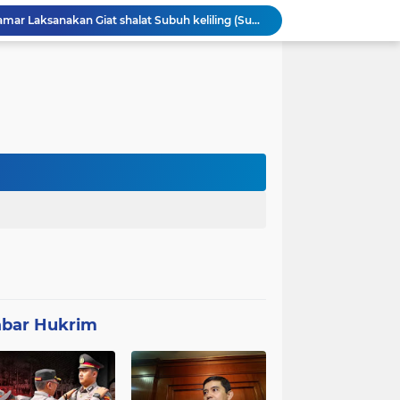
Anggota Polsek Leuwidamar Laksanakan Giat shalat Subuh keliling (Subling) Di Desa Lebakparahiang
Patroli Malam dan Pengamanan Voli, Koramil Bulukerto Jaga Kondusivitas Wilayah
Kapolda Banten Hadiri Ground Breaking Pembangunan Gedung Kantor DPD RI di Ibu Kota Provinsi Banten
ORMAS GAIB 212 DPC LEBAK AKSI DAMAI TUNTUT AUDIT ANGGARAN DAN EVALUASI 50 ANGGOTA DPRD
Proyek Konektivitas Jalan Cikeusik - Simpang Cijaku Akses SMK N 2 Malingping Dimulai, DPUPR Diminta Optimal
Polda Banten Tekankan Pentingnya Peran Perempuan dalam Pembangunan Bangsa
Program P3-TGAI di Banjarsari Lebak Disorot, Pondasi Diduga Terisi Tanah, Pelaksana Terancam Sanksi Berat Hingga Pidana HUKRIM
Satgas TMMD Berpacu dengan Waktu, Semangat Gotong Royong Wujudkan Jalan Impian Warga Desa Bercak
Polemik UHC di PKM Pemandegan Lebak Terjawab: Ini Beda UHC dan Kapitasi Serta Aturan Status Aktif Versi BPJS
 di Banten Masih di-Suspend BGN
bar Hukrim