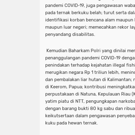
pandemi COVID-19, juga pengawasan waba
pada ternak berkuku belah; turut serta d
identifikasi korban bencana alam maupun 
maupun luar negeri; memecahkan rekor la
penyandang disabilitas.
Kemudian Baharkam Polri yang dinilai mem
penanggulangan pandemi COVID-19 deng
penindakan terhadap kejahatan illegal fish
merugikan negara Rp 1 triliun lebih, meni
dan pembalakan liar hutan di Kalimantan;
di Keerom, Papua; kontribusi meningkatk
perpustakaan di Natuna, Kepulauan Riau (
yatim piatu di NTT, pengungkapan narkob
dengan barang bukti 80 kg sabu dan ribuan
keikutsertaan dalam pengawasan penyeba
kuku pada hewan ternak.