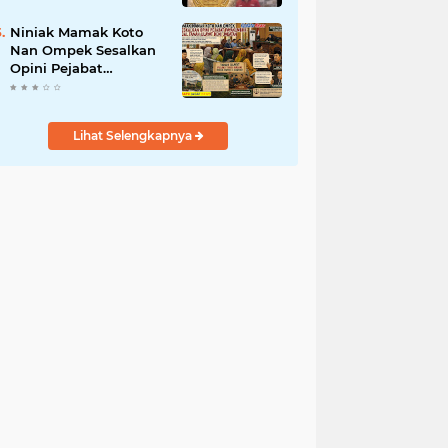
dan Mandiri
Niniak Mamak Koto
Nan Ompek Sesalkan
Opini Pejabat
Payakumbuh Soal
Tanah Ulayat Demi
Jabatan
Lihat Selengkapnya