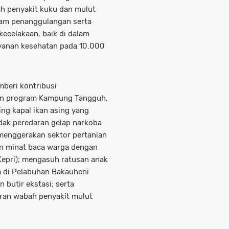
h penyakit kuku dan mulut
alam penanggulangan serta
kecelakaan, baik di dalam
yanan kesehatan pada 10.000
beri kontribusi
an program Kampung Tangguh,
ing kapal ikan asing yang
ndak peredaran gelap narkoba
 menggerakan sektor pertanian
an minat baca warga dengan
Kepri); mengasuh ratusan anak
a di Pelabuhan Bakauheni
 butir ekstasi; serta
ran wabah penyakit mulut