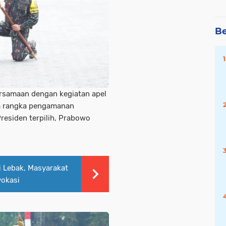
Be
rsamaan dengan kegiatan apel
am rangka pengamanan
residen terpilih, Prabowo
 Lebak, Masyarakat
vokasi