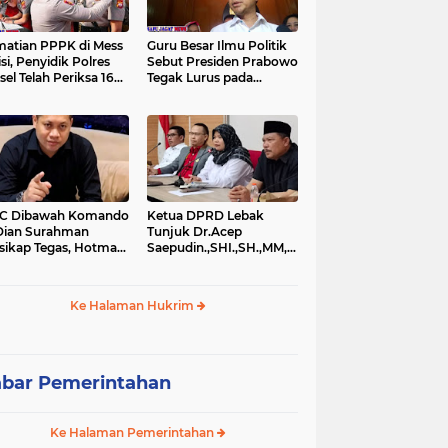
atian PPPK di Mess
Guru Besar Ilmu Politik
isi, Penyidik Polres
Sebut Presiden Prabowo
sel Telah Periksa 16
Tegak Lurus pada
si.
Konstitusi, Tidak Ada
Ruang untuk Intervensi
Hukum
IC Dibawah Komando
Ketua DPRD Lebak
Dian Surahman
Tunjuk Dr.Acep
sikap Tegas, Hotman
Saepudin.,SHI.,SH.,MM,MSi.,Sebagai
is Disomasi atas
Kuasa Hukum Dirinya
nyataan yang
Atas Dugaan
ersoalkan
Pengeroyokan
Ke Halaman Hukrim
rendahkan Wartawan
bar Pemerintahan
Ke Halaman Pemerintahan