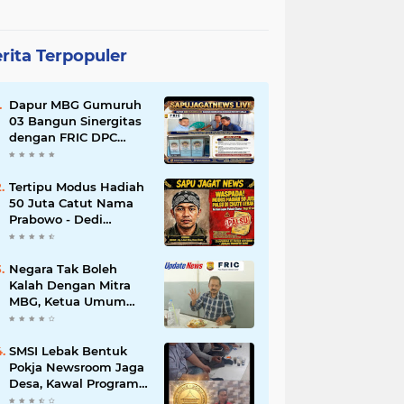
rita Terpopuler
Dapur MBG Gumuruh
03 Bangun Sinergitas
dengan FRIC DPC
Kabupaten Lebak,
Komitmen Jalankan
SOP BGN Pusat
Tertipu Modus Hadiah
50 Juta Catut Nama
Prabowo - Dedi
Mulyadi, Pasutri di
Lebak Rinu Cikate
Lebak Rugi Rp 12 Juta
Negara Tak Boleh
Lebih
Kalah Dengan Mitra
MBG, Ketua Umum
APKLI-P: Silahkan
Mogok Nasional Ganti
Kantin Sekolah
SMSI Lebak Bentuk
Pokja Newsroom Jaga
Desa, Kawal Program
Desa Agar Bisa Maju