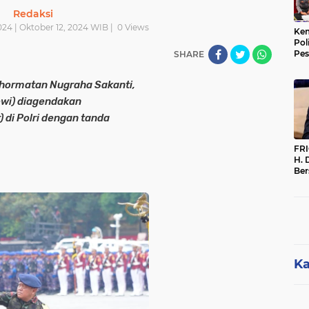
Redaksi
024 | Oktober 12, 2024 WIB |
0
Views
Kem
Pol
Pes
SHARE
Sak
ehormatan Nugraha Sakanti,
owi) diagendakan
 di Polri dengan tanda
FR
H. 
Ber
Par
Per
Dip
Me
Ka