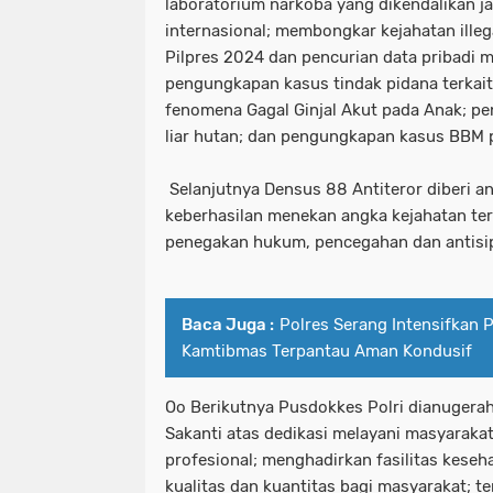
laboratorium narkoba yang dikendalikan ja
internasional; membongkar kejahatan illeg
Pilpres 2024 dan pencurian data pribadi m
pengungkapan kasus tindak pidana terkait 
fenomena Gagal Ginjal Akut pada Anak; p
liar hutan; dan pengungkapan kasus BBM 
Selanjutnya Densus 88 Antiteror diberi an
keberhasilan menekan angka kejahatan te
penegakan hukum, pencegahan dan antisi
Baca Juga :
Polres Serang Intensifkan P
Kamtibmas Terpantau Aman Kondusif
Oo Berikutnya Pusdokkes Polri dianugera
Sakanti atas dedikasi melayani masyaraka
profesional; menghadirkan fasilitas kese
kualitas dan kuantitas bagi masyarakat; t