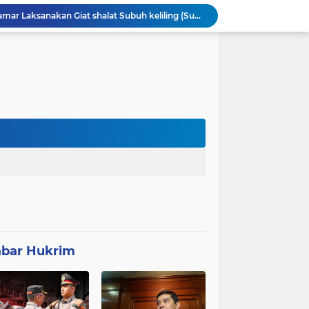
Patroli Malam dan Pengamanan Voli, Koramil Bulukerto Jaga Kondusivitas Wilayah
Kapolda Banten Hadiri Ground Breaking Pembangunan Gedung Kantor DPD RI di Ibu Kota Provinsi Banten
ORMAS GAIB 212 DPC LEBAK AKSI DAMAI TUNTUT AUDIT ANGGARAN DAN EVALUASI 50 ANGGOTA DPRD
Proyek Konektivitas Jalan Cikeusik - Simpang Cijaku Akses SMK N 2 Malingping Dimulai, DPUPR Diminta Optimal
Polda Banten Tekankan Pentingnya Peran Perempuan dalam Pembangunan Bangsa
K BUNGKAM - KETUA FRIC MINTA DIEVALUASI
Satgas TMMD Berpacu dengan Waktu, Semangat Gotong Royong Wujudkan Jalan Impian Warga Desa Bercak
Polemik UHC di PKM Pemandegan Lebak Terjawab: Ini Beda UHC dan Kapitasi Serta Aturan Status Aktif Versi BPJS
 di Banten Masih di-Suspend BGN
Anggota Polsek Leuwidamar Laksanakan Giat shalat Subuh keliling (Subling) Di Desa Lebakparahiang
bar Hukrim