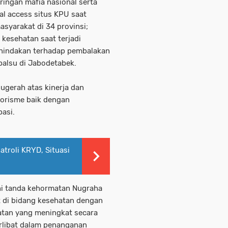
ringan mafia nasional serta
al access situs KPU saat
asyarakat di 34 provinsi;
kesehatan saat terjadi
enindakan terhadap pembalakan
palsu di Jabodetabek.
ugerah atas kinerja dan
rorisme baik dengan
pasi.
atroli KRYD, Situasi
hi tanda kehormatan Nugraha
t di bidang kesehatan dengan
hatan yang meningkat secara
erlibat dalam penanganan