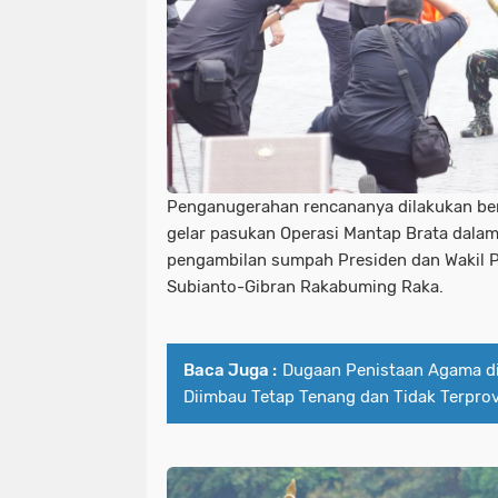
Penganugerahan rencananya dilakukan be
gelar pasukan Operasi Mantap Brata dal
pengambilan sumpah Presiden dan Wakil P
Subianto-Gibran Rakabuming Raka.
Baca Juga :
Dugaan Penistaan Agama di
Diimbau Tetap Tenang dan Tidak Terpro