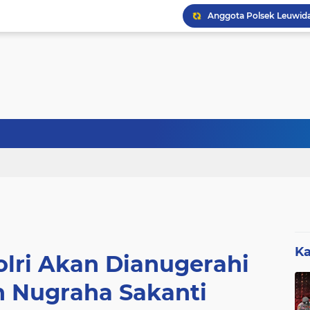
KABID SD DISDIK LEBA
Sebanyak 27 Dapur MBG
Ka
olri Akan Dianugerahi
 Nugraha Sakanti