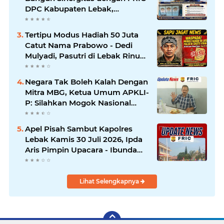
DPC Kabupaten Lebak,
Komitmen Jalankan SOP BGN
Pusat
Tertipu Modus Hadiah 50 Juta
Catut Nama Prabowo - Dedi
Mulyadi, Pasutri di Lebak Rinu
Cikate Lebak Rugi Rp 12 Juta
Lebih
Negara Tak Boleh Kalah Dengan
Mitra MBG, Ketua Umum APKLI-
P: Silahkan Mogok Nasional
Ganti Kantin Sekolah
Apel Pisah Sambut Kapolres
Lebak Kamis 30 Juli 2026, Ipda
Aris Pimpin Upacara - Ibunda
Kapolres Baru Turut Hadir
Lihat Selengkapnya