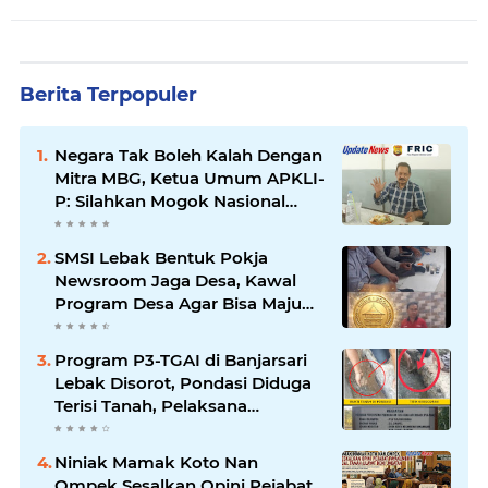
Berita Terpopuler
Negara Tak Boleh Kalah Dengan
Mitra MBG, Ketua Umum APKLI-
P: Silahkan Mogok Nasional
Ganti Kantin Sekolah
SMSI Lebak Bentuk Pokja
Newsroom Jaga Desa, Kawal
Program Desa Agar Bisa Maju
dan Mandiri
Program P3-TGAI di Banjarsari
Lebak Disorot, Pondasi Diduga
Terisi Tanah, Pelaksana
Terancam Sanksi Berat Hingga
Pidana
Niniak Mamak Koto Nan
Ompek Sesalkan Opini Pejabat