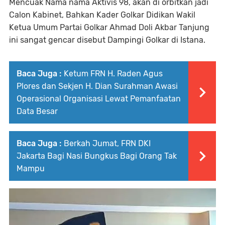
Mencuak Nama nama Aktivis 98, akan di orbitkan jadi
Calon Kabinet, Bahkan Kader Golkar Didikan Wakil
Ketua Umum Partai Golkar Ahmad Doli Akbar Tanjung
ini sangat gencar disebut Dampingi Golkar di Istana.
Baca Juga :
Ketum FRN H. Raden Agus
Plores dan Sekjen H. Dian Surahman Awasi
Operasional Organisasi Lewat Pemanfaatan
Data Besar
Baca Juga :
Berkah Jumat, FRN DKI
Jakarta Bagi Nasi Bungkus Bagi Orang Tak
Mampu