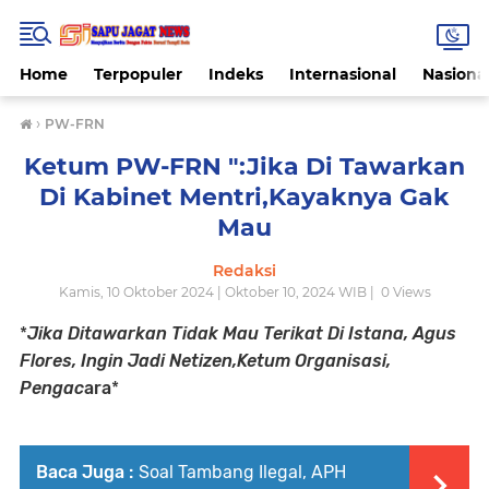
Home
Terpopuler
Indeks
Internasional
Nasiona
›
PW-FRN
Ketum PW-FRN ":Jika Di Tawarkan
Di Kabinet Mentri,Kayaknya Gak
Mau
Redaksi
Kamis, 10 Oktober 2024 | Oktober 10, 2024 WIB |
0
Views
*
Jika Ditawarkan Tidak Mau Terikat Di Istana, Agus
Flores, Ingin Jadi Netizen,Ketum Organisasi,
Pengac
ara
*
Baca Juga :
Soal Tambang Ilegal, APH