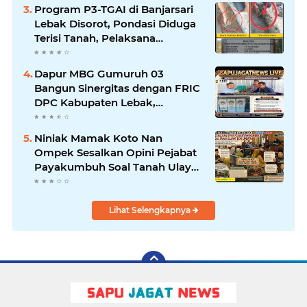
Program P3-TGAI di Banjarsari
Lebak Disorot, Pondasi Diduga
Terisi Tanah, Pelaksana
Terancam Sanksi Berat Hingga
Pidana
Dapur MBG Gumuruh 03
Bangun Sinergitas dengan FRIC
DPC Kabupaten Lebak,
Komitmen Jalankan SOP BGN
Pusat
Niniak Mamak Koto Nan
Ompek Sesalkan Opini Pejabat
Payakumbuh Soal Tanah Ulayat
Demi Jabatan
Lihat Selengkapnya