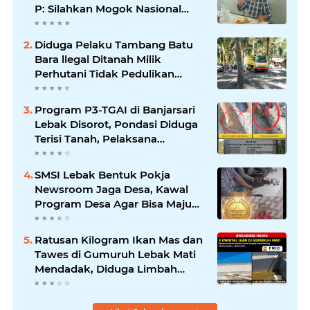
P: Silahkan Mogok Nasional
Ganti Kantin Sekolah
Diduga Pelaku Tambang Batu
Bara llegal Ditanah Milik
Perhutani Tidak Pedulikan
Dampak Lingkungan
Program P3-TGAI di Banjarsari
Lebak Disorot, Pondasi Diduga
Terisi Tanah, Pelaksana
Terancam Sanksi Berat Hingga
Pidana
SMSI Lebak Bentuk Pokja
Newsroom Jaga Desa, Kawal
Program Desa Agar Bisa Maju
dan Mandiri
Ratusan Kilogram Ikan Mas dan
Tawes di Gumuruh Lebak Mati
Mendadak, Diduga Limbah
Pabrik RPH Ayam Cemari
Sungai Suka Herang,DLH Segera