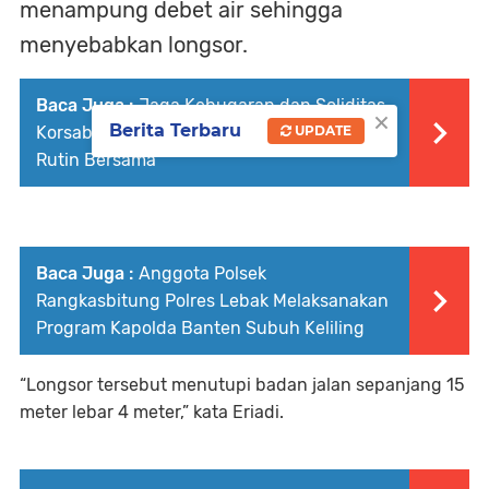
menampung debet air sehingga
menyebabkan longsor.
Baca Juga :
Jaga Kebugaran dan Soliditas,
×
Berita Terbaru
UPDATE
Korsabhara Baharkam Polri Gelar Olahraga
Rutin Bersama
Baca Juga :
Anggota Polsek
Rangkasbitung Polres Lebak Melaksanakan
Program Kapolda Banten Subuh Keliling
“Longsor tersebut menutupi badan jalan sepanjang 15
meter lebar 4 meter,” kata Eriadi.