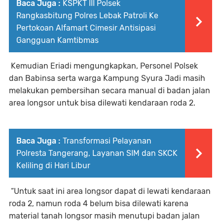
Baca Juga :
KSPKT III Polsek
Rangkasbitung Polres Lebak Patroli Ke
Pertokoan Alfamart Cimesir Antisipasi
Gangguan Kamtibmas
Kemudian Eriadi mengungkapkan, Personel Polsek
dan Babinsa serta warga Kampung Syura Jadi masih
melakukan pembersihan secara manual di badan jalan
area longsor untuk bisa dilewati kendaraan roda 2.
Baca Juga :
Transformasi Pelayanan
Polresta Tangerang, Layanan SIM dan SKCK
Keliling di Hari Libur
“Untuk saat ini area longsor dapat di lewati kendaraan
roda 2, namun roda 4 belum bisa dilewati karena
material tanah longsor masih menutupi badan jalan