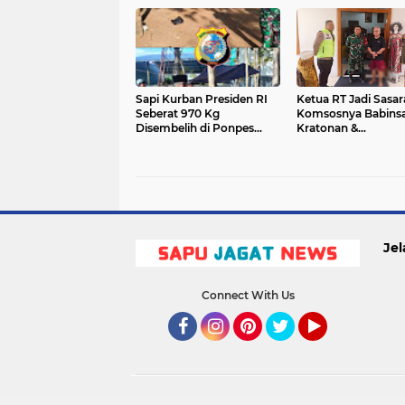
Sapi Kurban Presiden RI
Ketua RT Jadi Sasar
Seberat 970 Kg
Komsosnya Babins
Disembelih di Ponpes
Kratonan &
Citra Suhada Jatisrono,
Bhabinkamtibmas
Warga Antusias Hadiri
Kegiatan
Jel
Connect With Us
Facebook
Instagram
Pinterest
Twitter
YouTube