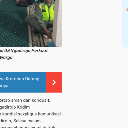
il 03 Ngadirojo Perkuat
 Warga
sa Kratonan Datangi
nnya
tetap aman dan kondusif,
gadirojo Kodim
a kondisi sekaligus komunikasi
dirojo, Selasa malam
 menyambangi sejumlah titik