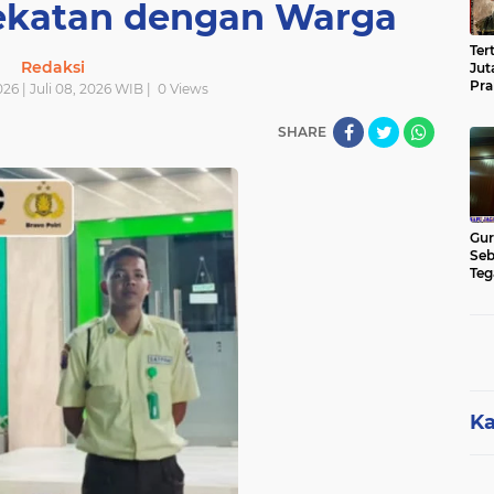
dekatan dengan Warga
Ter
Redaksi
Jut
Pra
026 | Juli 08, 2026 WIB |
0
Views
Pas
Cik
SHARE
Jut
Gur
Seb
Teg
Kon
Rua
Hu
Ka