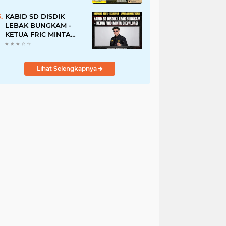
Tanah Ulayat Demi
Jabatan
KABID SD DISDIK
LEBAK BUNGKAM -
KETUA FRIC MINTA
DIEVALUASI
Lihat Selengkapnya