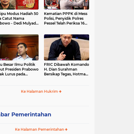
tipu Modus Hadiah 50
Kematian PPPK di Mess
a Catut Nama
Polisi, Penyidik Polres
bowo - Dedi Mulyadi,
Pessel Telah Periksa 16
utri di Lebak Rinu
Saksi.
ate Lebak Rugi Rp 12
a Lebih
u Besar Ilmu Politik
FRIC Dibawah Komando
ut Presiden Prabowo
H. Dian Surahman
ak Lurus pada
Bersikap Tegas, Hotman
stitusi, Tidak Ada
Paris Disomasi atas
ng untuk Intervensi
Pernyataan yang
kum
Dipersoalkan
Ke Halaman Hukrim
Merendahkan Wartawan
bar Pemerintahan
Ke Halaman Pemerintahan