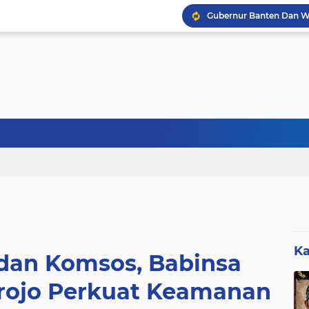
Gubernur Banten Dan W
TURNAMENT SEPAK BOL
Sebanyak 27 Dapur MBG
Babinsa Jenar Tempa Dis
Ka
 dan Komsos, Babinsa
irojo Perkuat Keamanan