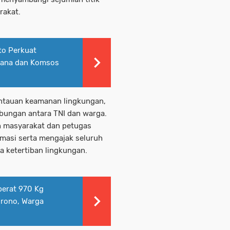
rakat.
to Perkuat
sana dan Komsos
antauan keamanan lingkungan,
bungan antara TNI dan warga.
h masyarakat dan petugas
masi serta mengajak seluruh
 ketertiban lingkungan.
berat 970 Kg
srono, Warga