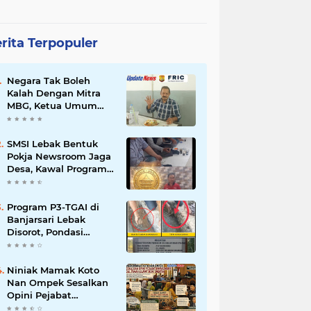
rita Terpopuler
Negara Tak Boleh
Kalah Dengan Mitra
MBG, Ketua Umum
APKLI-P: Silahkan
Mogok Nasional Ganti
Kantin Sekolah
SMSI Lebak Bentuk
Pokja Newsroom Jaga
Desa, Kawal Program
Desa Agar Bisa Maju
dan Mandiri
Program P3-TGAI di
Banjarsari Lebak
Disorot, Pondasi
Diduga Terisi Tanah,
Pelaksana Terancam
Sanksi Berat Hingga
Niniak Mamak Koto
Pidana
Nan Ompek Sesalkan
Opini Pejabat
Payakumbuh Soal