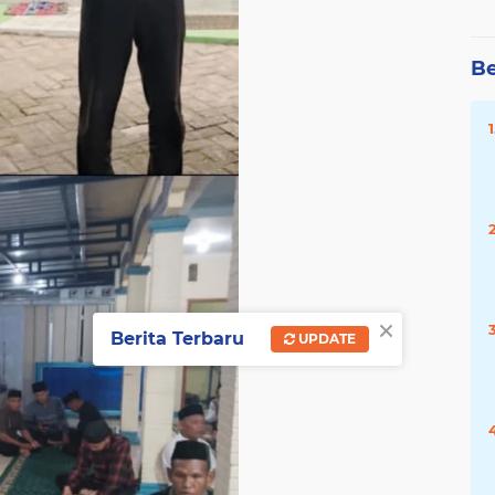
Be
×
Berita Terbaru
UPDATE