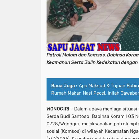
Patroli Malam dan Komsos, Babinsa Koram
Keamanan Serta Jalin Kedekatan dengan
Baca Juga :
Apa Maksud & Tujuan Babin
Rumah Makan Nasi Pecel, Inilah Jawaba
WONOGIRI
- Dalam upaya menjaga situasi 
Serda Budi Santoso, Babinsa Koramil 03 N
0728/Wonogiri, melaksanakan patroli cipt
sosial (Komsos) di wilayah Kecamatan Nga
(7/7/2026). Kegiatan ini dilakukan dengan