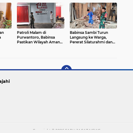
Komsos Humanis
an
Patroli Malam di
Babinsa Sambi Turun
a
Purwantoro, Babinsa
Langsung ke Warga,
Pastikan Wilayah Aman
Pererat Silaturahmi dan
p
dan Kondusif
Dukung Usaha Lokal di
Babadan
ajahi
Copyright ©
2026 SAPU JAGAT NEWS