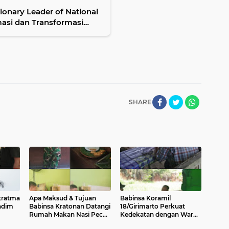
onary Leader of National
masi dan Transformasi
SHARE
tratma
Apa Maksud & Tujuan
Babinsa Koramil
ndim
Babinsa Kratonan Datangi
18/Girimarto Perkuat
Rumah Makan Nasi Pecel,
Kedekatan dengan Warga
Inilah Jawabannya
Lewat Anjangsana dan