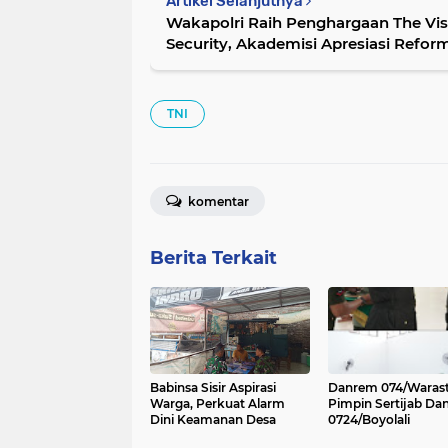
Artikel Selanjutnya
Wakapolri Raih Penghargaan The Visi
Security, Akademisi Apresiasi Refor
Polri
TNI
komentar
Berita Terkait
Babinsa Sisir Aspirasi
Danrem 074/Waras
Warga, Perkuat Alarm
Pimpin Sertijab Da
Dini Keamanan Desa
0724/Boyolali