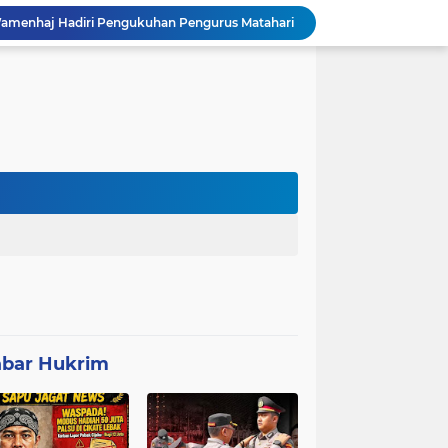
amenhaj Hadiri Pengukuhan Pengurus Matahari
A BIL GRUP,DI BUKA NABIL JAYABAYA
FRIC Ingatkan Orang Tua Awasi Anak di Medsos, Kesalahan Anak Keluarga Ikut Menanggung
Mitra Usaha Bina Bangsa Pasar Keong #002 Geram Terhadap Aslap dan Kepala SPPG, BGN Terapkan Zero Tolerance - Terancam Dipecat!
Progres 10 Hari, Pemeliharaan Jaringan Irigasi Tersier di Desa Gumuruh Cileles Berjalan Lancar Sesuai SOP
Program P3-TGAI di Banjarsari Lebak Disorot, Pondasi Diduga Terisi Tanah, Pelaksana Terancam Sanksi Berat Hingga Pidana
Satgas TMMD Berpacu dengan Waktu, Semangat Gotong Royong Wujudkan Jalan Impian Warga Desa Bercak
Polemik UHC di PKM Pemandegan Lebak Terjawab: Ini Beda UHC dan Kapitasi Serta Aturan Status Aktif Versi BPJS
 di Banten Masih di-Suspend BGN
iplin Paskibra SMKN 1 Jenar Jelang HUT Ke-81 RI
bar Hukrim