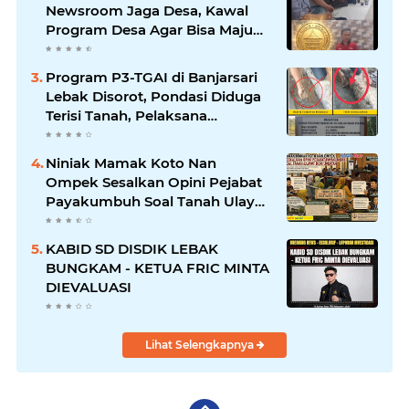
Newsroom Jaga Desa, Kawal
Program Desa Agar Bisa Maju
dan Mandiri
Program P3-TGAI di Banjarsari
Lebak Disorot, Pondasi Diduga
Terisi Tanah, Pelaksana
Terancam Sanksi Berat Hingga
Pidana
Niniak Mamak Koto Nan
Ompek Sesalkan Opini Pejabat
Payakumbuh Soal Tanah Ulayat
Demi Jabatan
KABID SD DISDIK LEBAK
BUNGKAM - KETUA FRIC MINTA
DIEVALUASI
Lihat Selengkapnya