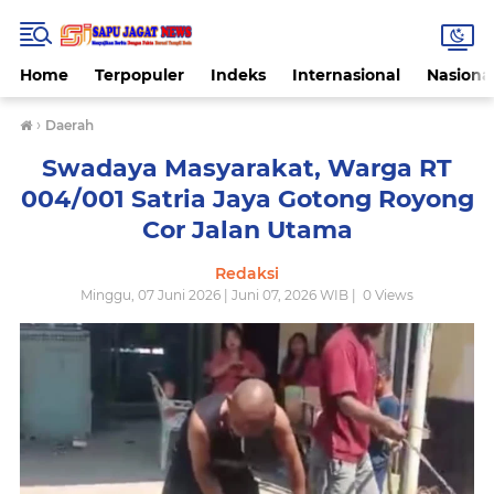
Home
Terpopuler
Indeks
Internasional
Nasiona
›
Daerah
Swadaya Masyarakat, Warga RT
004/001 Satria Jaya Gotong Royong
Cor Jalan Utama
Redaksi
Minggu, 07 Juni 2026 | Juni 07, 2026 WIB |
0
Views