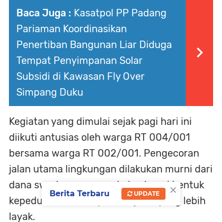
Baca Juga :
Kasatpol PP Padang
Pariaman Koordinasikan
Penertiban Bangunan Liar Diduga
Tempat Penyimpanan Solar
Subsidi di Kawasan Fly Over
Simpang Duku
Kegiatan yang dimulai sejak pagi hari ini
diikuti antusias oleh warga RT 004/001
bersama warga RT 002/001. Pengecoran
jalan utama lingkungan dilakukan murni dari
dana swadaya masyarakat sebagai bentuk
×
Berita Terbaru
UPDATE
kepedulian terhadap akses jalan yang lebih
layak.