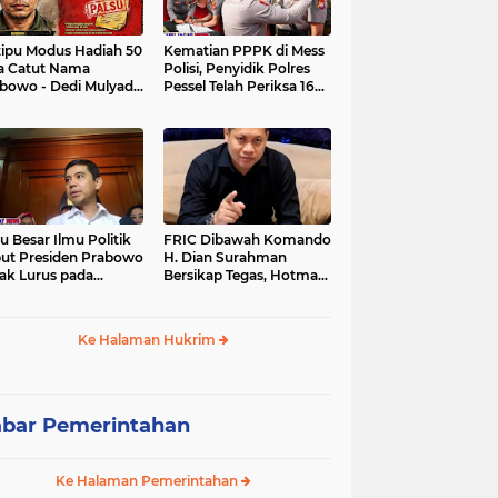
tipu Modus Hadiah 50
Kematian PPPK di Mess
a Catut Nama
Polisi, Penyidik Polres
bowo - Dedi Mulyadi,
Pessel Telah Periksa 16
utri di Lebak Rinu
Saksi.
ate Lebak Rugi Rp 12
a Lebih
u Besar Ilmu Politik
FRIC Dibawah Komando
ut Presiden Prabowo
H. Dian Surahman
ak Lurus pada
Bersikap Tegas, Hotman
stitusi, Tidak Ada
Paris Disomasi atas
ng untuk Intervensi
Pernyataan yang
kum
Dipersoalkan
Ke Halaman Hukrim
Merendahkan Wartawan
bar Pemerintahan
Ke Halaman Pemerintahan