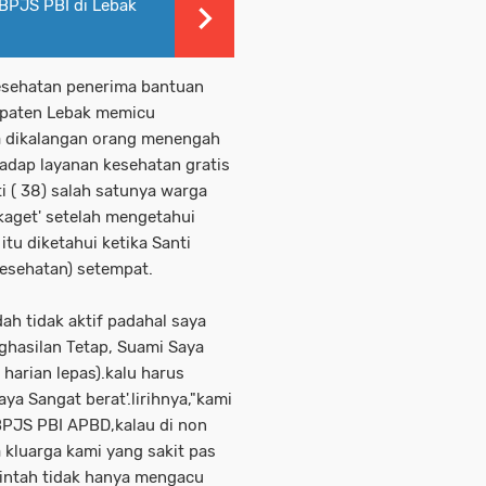
BPJS PBI di Lebak
esehatan penerima bantuan
bupaten Lebak memicu
a dikalangan orang menengah
adap layanan kesehatan gratis
ti ( 38) salah satunya warga
kaget' setelah mengetahui
itu diketahui ketika Santi
kesehatan) setempat.
ah tidak aktif padahal saya
hasilan Tetap, Suami Saya
 harian lepas).kalu harus
ya Sangat berat'.lirihnya,"kami
BPJS PBI APBD,kalau di non
a kluarga kami yang sakit pas
intah tidak hanya mengacu