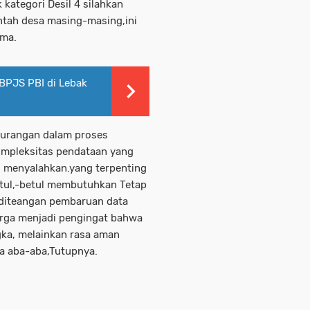
ategori Desil 4 silahkan
ntah desa masing-masing,ini
sma.
BPJS PBI di Lebak
kurangan dalam proses
ompleksitas pendataan yang
ng menyalahkan.yang terpenting
tul,-betul membutuhkan Tetap
 diteangan pembaruan data
rga menjadi pengingat bahwa
gka, melainkan rasa aman
pa aba-aba,Tutupnya.