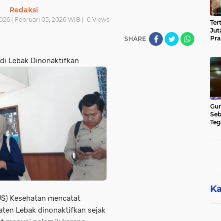
Redaksi
026 | Februari 05, 2026 WIB |
0
Views
Ter
Jut
Pra
SHARE
Pas
Cik
 di Lebak Dinonaktifkan
Jut
Gur
Seb
Teg
Kon
Rua
Hu
Ka
JS) Kesehatan mencatat
aten Lebak dinonaktifkan sejak