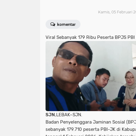
Kamis, 05 Februari 2
komentar
Viral Sebanyak 179 Ribu Peserta BPJS PBI
SJN
,LEBAK–SJN.
Badan Penyelenggara Jaminan Sosial (BP
sebanyak 179.710 peserta PBI-JK di Kabup