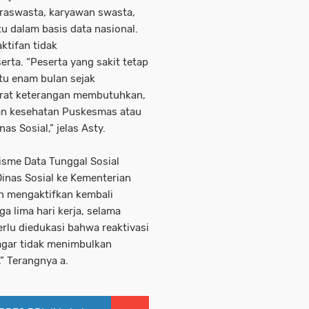
wiraswasta, karyawan swasta,
u dalam basis data nasional.
tifan tidak
ta. “Peserta yang sakit tetap
tu enam bulan sejak
rat keterangan membutuhkan,
nan kesehatan Puskesmas atau
as Sosial,” jelas Asty.
isme Data Tunggal Sosial
inas Sosial ke Kementerian
an mengaktifkan kembali
a lima hari kerja, selama
rlu diedukasi bahwa reaktivasi
agar tidak menimbulkan
” Terangnya a.