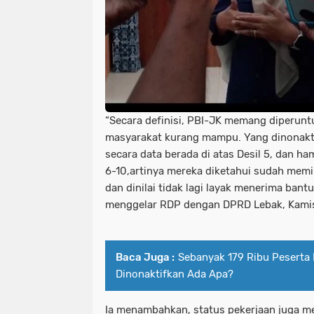
“Secara definisi, PBI-JK memang diperuntu
masyarakat kurang mampu. Yang dinonakti
secara data berada di atas Desil 5, dan h
6-10,artinya mereka diketahui sudah memi
dan dinilai tidak lagi layak menerima bantu
menggelar RDP dengan DPRD Lebak, Kamis
Baca Juga :
Sebanyak 179 Ribu Peserta 
Dinonaktifkan Ada Apa?
Ia menambahkan, status pekerjaan juga men