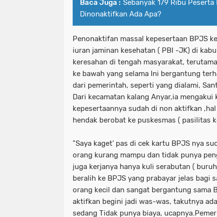
Baca Juga :
Sebanyak 179 Ribu Peserta 
Dinonaktifkan Ada Apa?
Penonaktifan massal kepesertaan BPJS k
iuran jaminan kesehatan ( PBI -JK) di ka
keresahan di tengah masyarakat, terutam
ke bawah yang selama Ini bergantung terh
dari pemerintah, seperti yang dialami, San
Dari kecamatan kalang Anyar,ia mengakui 
kepesertaannya sudah di non aktifkan ,hal 
hendak berobat ke puskesmas ( pasilitas 
"Saya kaget' pas di cek kartu BPJS nya sud
orang kurang mampu dan tidak punya peng
juga kerjanya hanya kuli serabutan ( buruh
beralih ke BPJS yang prabayar jelas bagi sa
orang kecil dan sangat bergantung sama 
aktifkan begini jadi was-was, takutnya ad
sedang Tidak punya biaya, ucapnya.Pemer