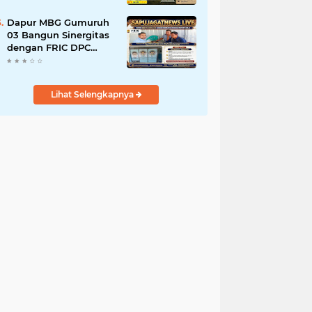
Tanah Ulayat Demi
Jabatan
Dapur MBG Gumuruh
03 Bangun Sinergitas
dengan FRIC DPC
Kabupaten Lebak,
Komitmen Jalankan
SOP BGN Pusat
Lihat Selengkapnya