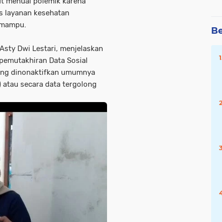
ut menuai polemik karena
s layanan kesehatan
 mampu.
Be
sty Dwi Lestari, menjelaskan
 pemutakhiran Data Sosial
yang dinonaktifkan umumnya
0) atau secara data tergolong