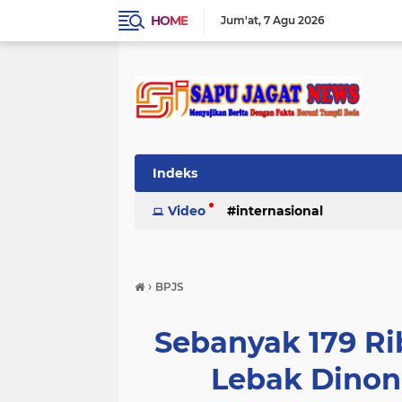
HOME
Jum'at
7 Agu 2026
Indeks
Video
internasional
›
BPJS
Sebanyak 179 Ri
Lebak Dinon