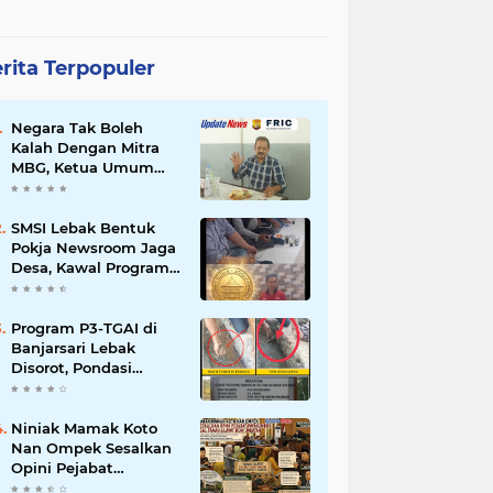
rita Terpopuler
Negara Tak Boleh
Kalah Dengan Mitra
MBG, Ketua Umum
APKLI-P: Silahkan
Mogok Nasional Ganti
Kantin Sekolah
SMSI Lebak Bentuk
Pokja Newsroom Jaga
Desa, Kawal Program
Desa Agar Bisa Maju
dan Mandiri
Program P3-TGAI di
Banjarsari Lebak
Disorot, Pondasi
Diduga Terisi Tanah,
Pelaksana Terancam
Sanksi Berat Hingga
Niniak Mamak Koto
Pidana
Nan Ompek Sesalkan
Opini Pejabat
Payakumbuh Soal