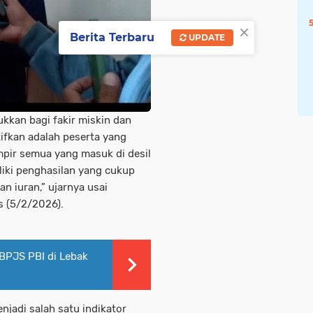
×
Berita Terbaru
UPDATE
kkan bagi fakir miskin dan
fkan adalah peserta yang
ampir semua yang masuk di desil
liki penghasilan yang cukup
an iuran,” ujarnya usai
 (5/2/2026).
BPJS PBI di Lebak
jadi salah satu indikator