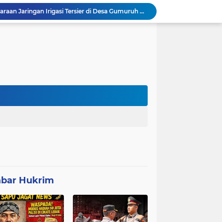
Progres 10 Hari, Pemeliharaan Jaringan Irigasi Tersier di Desa Gumuruh Cileles Berjalan Lancar Sesuai SOP
Program P3-TGAI di Banjarsari Lebak Disorot, Pondasi Diduga Terisi Tanah, Pelaksana Terancam Sanksi Berat Hingga Pidana
Satgas TMMD Berpacu dengan Waktu, Semangat Gotong Royong Wujudkan Jalan Impian Warga Desa Bercak
Polemik UHC di PKM Pemandegan Lebak Terjawab: Ini Beda UHC dan Kapitasi Serta Aturan Status Aktif Versi BPJS
 di Banten Masih di-Suspend BGN
Anggota Polsek Leuwidamar Laksanakan Giat shalat Subuh keliling (Subling) Di Desa Lebakparahiang
Patroli Malam dan Pengamanan Voli, Koramil Bulukerto Jaga Kondusivitas Wilayah
Kapolda Banten Hadiri Ground Breaking Pembangunan Gedung Kantor DPD RI di Ibu Kota Provinsi Banten
ORMAS GAIB 212 DPC LEBAK AKSI DAMAI TUNTUT AUDIT ANGGARAN DAN EVALUASI 50 ANGGOTA DPRD
Mitra Usaha Bina Bangsa Pasar Keong #002 Geram Terhadap Aslap dan Kepala SPPG, BGN Terapkan Zero Tolerance - Terancam Dipecat!
bar Hukrim