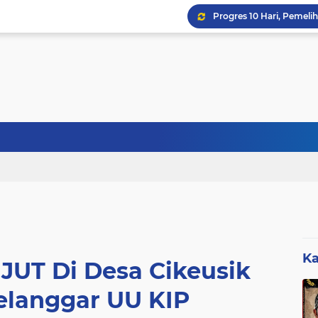
Sebanyak 27 Dapur MBG
Ka
UT Di Desa Cikeusik
elanggar UU KIP