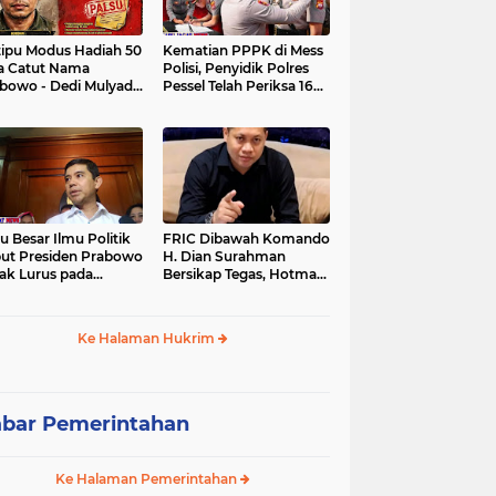
tipu Modus Hadiah 50
Kematian PPPK di Mess
a Catut Nama
Polisi, Penyidik Polres
bowo - Dedi Mulyadi,
Pessel Telah Periksa 16
utri di Lebak Rinu
Saksi.
ate Lebak Rugi Rp 12
a Lebih
u Besar Ilmu Politik
FRIC Dibawah Komando
ut Presiden Prabowo
H. Dian Surahman
ak Lurus pada
Bersikap Tegas, Hotman
stitusi, Tidak Ada
Paris Disomasi atas
ng untuk Intervensi
Pernyataan yang
kum
Dipersoalkan
Ke Halaman Hukrim
Merendahkan Wartawan
bar Pemerintahan
Ke Halaman Pemerintahan