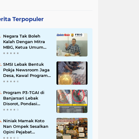
rita Terpopuler
Negara Tak Boleh
Kalah Dengan Mitra
MBG, Ketua Umum
APKLI-P: Silahkan
Mogok Nasional Ganti
Kantin Sekolah
SMSI Lebak Bentuk
Pokja Newsroom Jaga
Desa, Kawal Program
Desa Agar Bisa Maju
dan Mandiri
Program P3-TGAI di
Banjarsari Lebak
Disorot, Pondasi
Diduga Terisi Tanah,
Pelaksana Terancam
Sanksi Berat Hingga
Niniak Mamak Koto
Pidana
Nan Ompek Sesalkan
Opini Pejabat
Payakumbuh Soal