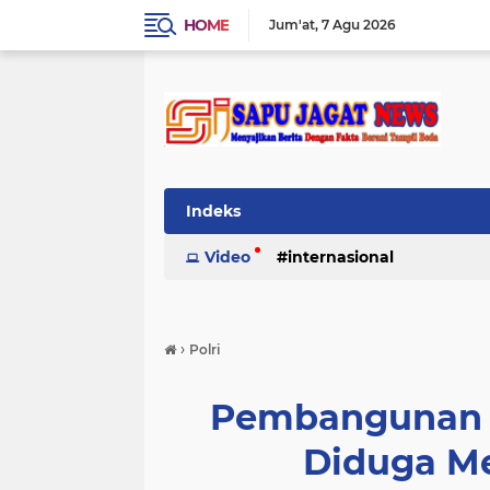
HOME
Jum'at
7 Agu 2026
Indeks
Video
internasional
›
Polri
Pembangunan J
Diduga M