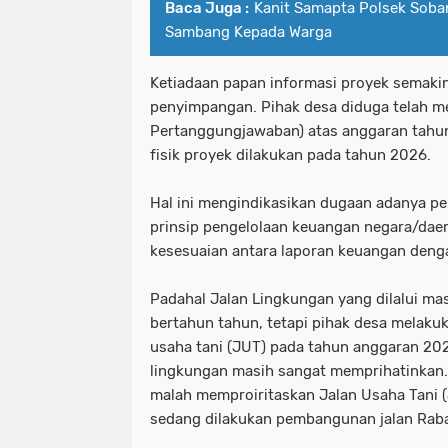
Baca Juga :
Kanit Samapta Polsek Soba
Sambang Kepada Warga
Ketiadaan papan informasi proyek semak
penyimpangan. Pihak desa diduga telah m
Pertanggungjawaban) atas anggaran tahu
fisik proyek dilakukan pada tahun 2026.
Hal ini mengindikasikan dugaan adanya pe
prinsip pengelolaan keuangan negara/dae
kesesuaian antara laporan keuangan dengan
Padahal Jalan Lingkungan yang dilalui ma
bertahun tahun, tetapi pihak desa melaku
usaha tani (JUT) pada tahun anggaran 202
lingkungan masih sangat memprihatinkan.
malah memproiritaskan Jalan Usaha Tani (
sedang dilakukan pembangunan jalan Raba