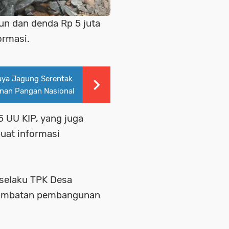
hun dan denda Rp 5 juta
ormasi.
aya Jagung Serentak
anan Pangan Nasional
5 UU KIP, yang juga
uat informasi
selaku TPK Desa
erlambatan pembangunan