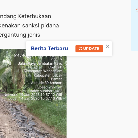
ndang Keterbukaan
ikenakan sanksi pidana
ergantung jenis
×
Berita Terbaru
UPDATE