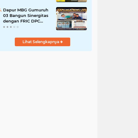
Tanah Ulayat Demi
Jabatan
Dapur MBG Gumuruh
03 Bangun Sinergitas
dengan FRIC DPC
Kabupaten Lebak,
Komitmen Jalankan
SOP BGN Pusat
Lihat Selengkapnya