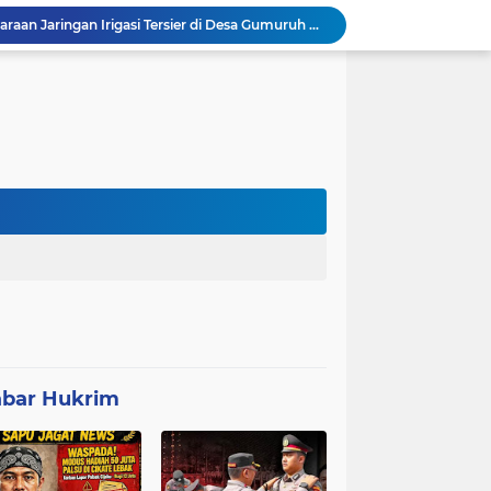
Progres 10 Hari, Pemeliharaan Jaringan Irigasi Tersier di Desa Gumuruh Cileles Berjalan Lancar Sesuai SOP
Program P3-TGAI di Banjarsari Lebak Disorot, Pondasi Diduga Terisi Tanah, Pelaksana Terancam Sanksi Berat Hingga Pidana
Satgas TMMD Berpacu dengan Waktu, Semangat Gotong Royong Wujudkan Jalan Impian Warga Desa Bercak
Polemik UHC di PKM Pemandegan Lebak Terjawab: Ini Beda UHC dan Kapitasi Serta Aturan Status Aktif Versi BPJS
 di Banten Masih di-Suspend BGN
Anggota Polsek Leuwidamar Laksanakan Giat shalat Subuh keliling (Subling) Di Desa Lebakparahiang
Patroli Malam dan Pengamanan Voli, Koramil Bulukerto Jaga Kondusivitas Wilayah
Kapolda Banten Hadiri Ground Breaking Pembangunan Gedung Kantor DPD RI di Ibu Kota Provinsi Banten
ORMAS GAIB 212 DPC LEBAK AKSI DAMAI TUNTUT AUDIT ANGGARAN DAN EVALUASI 50 ANGGOTA DPRD
Mitra Usaha Bina Bangsa Pasar Keong #002 Geram Terhadap Aslap dan Kepala SPPG, BGN Terapkan Zero Tolerance - Terancam Dipecat!
bar Hukrim