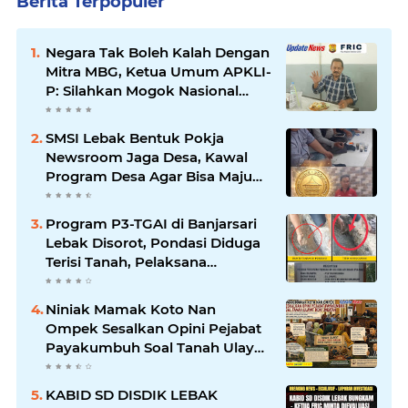
Berita Terpopuler
Negara Tak Boleh Kalah Dengan
Mitra MBG, Ketua Umum APKLI-
P: Silahkan Mogok Nasional
Ganti Kantin Sekolah
SMSI Lebak Bentuk Pokja
Newsroom Jaga Desa, Kawal
Program Desa Agar Bisa Maju
dan Mandiri
Program P3-TGAI di Banjarsari
Lebak Disorot, Pondasi Diduga
Terisi Tanah, Pelaksana
Terancam Sanksi Berat Hingga
Pidana
Niniak Mamak Koto Nan
Ompek Sesalkan Opini Pejabat
Payakumbuh Soal Tanah Ulayat
Demi Jabatan
KABID SD DISDIK LEBAK