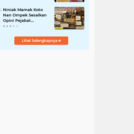
dan Mandiri
Niniak Mamak Koto
Nan Ompek Sesalkan
Opini Pejabat
Payakumbuh Soal
Tanah Ulayat Demi
Jabatan
Lihat Selengkapnya