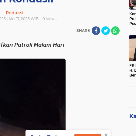
Redaksi
Kem
025 | Mei 17, 2025 WIB |
0
Views
Pol
Pes
Sak
SHARE
fkan Patroli Malam Hari
FR
H. 
Ber
Par
Per
Dip
Me
Ka
×