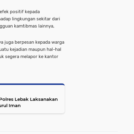
fek positif kepada
dap lingkungan sekitar dari
gguan kamtibmas lainnya,
ya juga berpesan kepada warga
uatu kejadian maupun hal-hal
k segera melapor ke kantor
 Polres Lebak Laksanakan
urul Iman