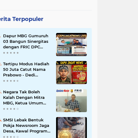
rita Terpopuler
Dapur MBG Gumuruh
03 Bangun Sinergitas
dengan FRIC DPC
Kabupaten Lebak,
Komitmen Jalankan
SOP BGN Pusat
Tertipu Modus Hadiah
50 Juta Catut Nama
Prabowo - Dedi
Mulyadi, Pasutri di
Lebak Rinu Cikate
Lebak Rugi Rp 12 Juta
Negara Tak Boleh
Lebih
Kalah Dengan Mitra
MBG, Ketua Umum
APKLI-P: Silahkan
Mogok Nasional Ganti
Kantin Sekolah
SMSI Lebak Bentuk
Pokja Newsroom Jaga
Desa, Kawal Program
Desa Agar Bisa Maju