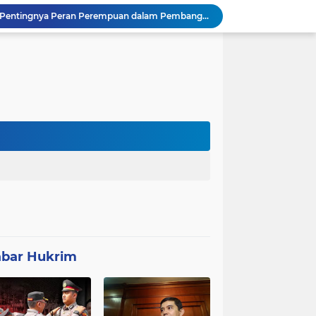
Polda Banten Tekankan Pentingnya Peran Perempuan dalam Pembangunan Bangsa
K BUNGKAM - KETUA FRIC MINTA DIEVALUASI
Negara Tak Boleh Kalah Dengan Mitra MBG, Ketua Umum APKLI-P: Silahkan Mogok Nasional Ganti Kantin Sekolah
SMSI Lebak Bentuk Pokja Newsroom Jaga Desa, Kawal Program Desa Agar Bisa Maju dan Mandiri
 di Banten Masih di-Suspend BGN
Anggota Polsek Leuwidamar Laksanakan Giat shalat Subuh keliling (Subling) Di Desa Lebakparahiang
Patroli Malam dan Pengamanan Voli, Koramil Bulukerto Jaga Kondusivitas Wilayah
Kapolda Banten Hadiri Ground Breaking Pembangunan Gedung Kantor DPD RI di Ibu Kota Provinsi Banten
ORMAS GAIB 212 DPC LEBAK AKSI DAMAI TUNTUT AUDIT ANGGARAN DAN EVALUASI 50 ANGGOTA DPRD
Proyek Konektivitas Jalan Cikeusik - Simpang Cijaku Akses SMK N 2 Malingping Dimulai, DPUPR Diminta Optimal
bar Hukrim