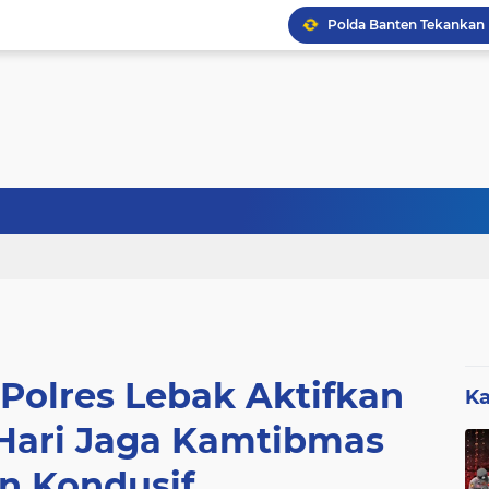
KABID SD DISDIK LEBA
Sebanyak 27 Dapur MBG
Polres Lebak Aktifkan
Ka
 Hari Jaga Kamtibmas
 Kondusif