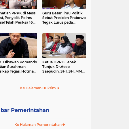
atian PPPK di Mess
Guru Besar Ilmu Politik
isi, Penyidik Polres
Sebut Presiden Prabowo
sel Telah Periksa 16
Tegak Lurus pada
si.
Konstitusi, Tidak Ada
Ruang untuk Intervensi
Hukum
IC Dibawah Komando
Ketua DPRD Lebak
Dian Surahman
Tunjuk Dr.Acep
sikap Tegas, Hotman
Saepudin.,SHI.,SH.,MM,MSi.,Sebagai
is Disomasi atas
Kuasa Hukum Dirinya
nyataan yang
Atas Dugaan
ersoalkan
Pengeroyokan
Ke Halaman Hukrim
rendahkan Wartawan
bar Pemerintahan
Ke Halaman Pemerintahan