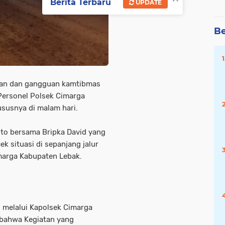
Berita Terbaru
UPDATE
Be
atan dan gangguan kamtibmas
Personel Polsek Cimarga
ususnya di malam hari.
nto bersama Bripka David yang
k situasi di sepanjang jalur
marga Kabupaten Lebak.
H melalui Kapolsek Cimarga
bahwa Kegiatan yang