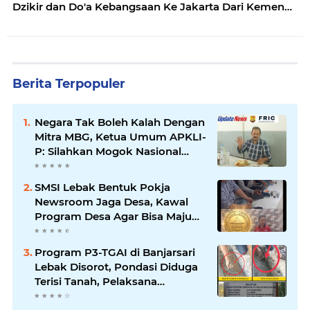
Dzikir dan Do'a Kebangsaan Ke Jakarta Dari Kemenag
Lebak
Berita Terpopuler
Negara Tak Boleh Kalah Dengan
Mitra MBG, Ketua Umum APKLI-
P: Silahkan Mogok Nasional
Ganti Kantin Sekolah
SMSI Lebak Bentuk Pokja
Newsroom Jaga Desa, Kawal
Program Desa Agar Bisa Maju
dan Mandiri
Program P3-TGAI di Banjarsari
Lebak Disorot, Pondasi Diduga
Terisi Tanah, Pelaksana
Terancam Sanksi Berat Hingga