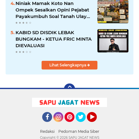
Pidana
Niniak Mamak Koto Nan
Ompek Sesalkan Opini Pejabat
Payakumbuh Soal Tanah Ulayat
Demi Jabatan
KABID SD DISDIK LEBAK
BUNGKAM - KETUA FRIC MINTA
DIEVALUASI
Lihat Selengkapnya
Facebook
Instagram
Pinterest
Twitter
YouTube
Redaksi
Pedoman Media Siber
Copyright ©
2026 SAPU JAGAT NEWS