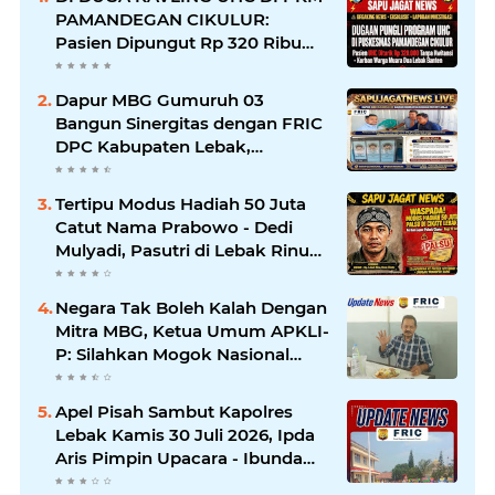
PAMANDEGAN CIKULUR:
Pasien Dipungut Rp 320 Ribu
Sehari Meski Diuruskan UHC,
Kapus Berkilah Aturan BPJS,
Dapur MBG Gumuruh 03
Warga: Mana Kwitansinya?
Bangun Sinergitas dengan FRIC
DPC Kabupaten Lebak,
Komitmen Jalankan SOP BGN
Pusat
Tertipu Modus Hadiah 50 Juta
Catut Nama Prabowo - Dedi
Mulyadi, Pasutri di Lebak Rinu
Cikate Lebak Rugi Rp 12 Juta
Lebih
Negara Tak Boleh Kalah Dengan
Mitra MBG, Ketua Umum APKLI-
P: Silahkan Mogok Nasional
Ganti Kantin Sekolah
Apel Pisah Sambut Kapolres
Lebak Kamis 30 Juli 2026, Ipda
Aris Pimpin Upacara - Ibunda
Kapolres Baru Turut Hadir