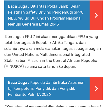
Baca Juga :
Ditlantas Polda Jambi Gelar
Pelatihan Safety Driving Pengemudi SPPG
MBG, Wujud Dukungan Program Nasional
Menuju Generasi Emas 2045
Kontingen FPU 7 ini akan menggantikan FPU 6 yang
telah bertugas di Republik Afrika Tengah, dan
selanjutnya akan melaksanakan tugas sebagai bagian
dari United Nations Multidimensional Integrated
Stabilization Mission in the Central African Republic
(MINUSCA) selama satu tahun ke depan.
Baca Juga :
Kapolda Jambi Buka Asesmen
Uji Kompetensi Penyidik dan Penyidik
Pembantu Polri TA 2026
"Kegiatan ini menandai dimulainya persiapan intensif