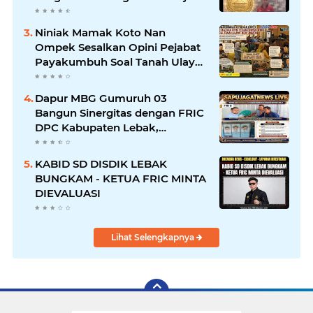
dan Mandiri
Niniak Mamak Koto Nan
Ompek Sesalkan Opini Pejabat
Payakumbuh Soal Tanah Ulayat
Demi Jabatan
Dapur MBG Gumuruh 03
Bangun Sinergitas dengan FRIC
DPC Kabupaten Lebak,
Komitmen Jalankan SOP BGN
Pusat
KABID SD DISDIK LEBAK
BUNGKAM - KETUA FRIC MINTA
DIEVALUASI
Lihat Selengkapnya