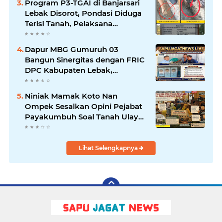
Program P3-TGAI di Banjarsari
Lebak Disorot, Pondasi Diduga
Terisi Tanah, Pelaksana
Terancam Sanksi Berat Hingga
Pidana
Dapur MBG Gumuruh 03
Bangun Sinergitas dengan FRIC
DPC Kabupaten Lebak,
Komitmen Jalankan SOP BGN
Pusat
Niniak Mamak Koto Nan
Ompek Sesalkan Opini Pejabat
Payakumbuh Soal Tanah Ulayat
Demi Jabatan
Lihat Selengkapnya